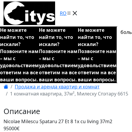
RO
Не можете
Не можете
Не можете
бол
найти то, что
найти то, что
найти то, что
искали?
искали?
искали?
Позвоните нам
Позвоните нам
Позвоните нам
– мы с
– мы с
– мы с
удовольствием
удовольствием
удовольствием
ответим на все
ответим на все
ответим на все
ваши вопросы.
ваши вопросы.
ваши вопросы.
Продажа и аренда квартир и комнат
1 комнатная квартира, 37м², Милеску Спэтару 6615
Описание
Nicolae Milescu Spataru 27 Et 8 1x cu living 37m2
95000€