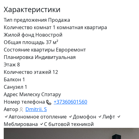
Характеристики
Тип предложения
Продажа
Количество комнат
1 комнатная квартира
Жилой фонд
Новострой
Общая площадь
37 м²
Состояние квартиры
Eвроремонт
Планировка
Индивитуальная
Этаж
8
Количество этажей
12
Балкон
1
Санузел
1
Адрес
Милеску Спэтару
Номер телефона
+37360601560
Автор
Dmitrii. S
Автономное отопление
Домофон
Лифт
Меблирована
С бытовой техникой