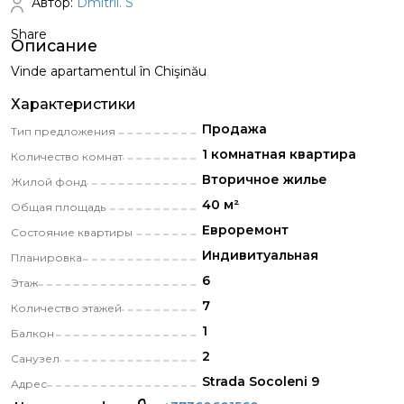
Автор:
Dmitrii. S
Share
Описание
Vinde apartamentul în Chişinău
Характеристики
Продажа
Тип предложения
1 комнатная квартира
Количество комнат
Вторичное жилье
Жилой фонд
40 м²
Общая площадь
Eвроремонт
Состояние квартиры
Индивитуальная
Планировка
6
Этаж
7
Количество этажей
1
Балкон
2
Санузел
Strada Socoleni 9
Адрес