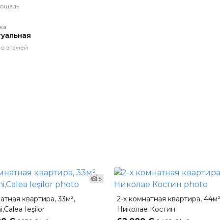
ощадь
ка
уальная
о этажей
5
атная квартира, 33м²,
2-х комнатная квартира, 44м²
i,Calea Ieşilor
Николае Костин