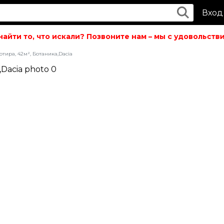
Вход
йти то, что искали? Позвоните нам – мы с удовольствие
ртира, 42м², Ботаника,Dacia