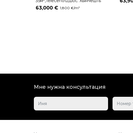
35м²,Telecentru,шос. Хынчешть
63,9
63,000 €
1,800 €/m²
Мне нужна консультация