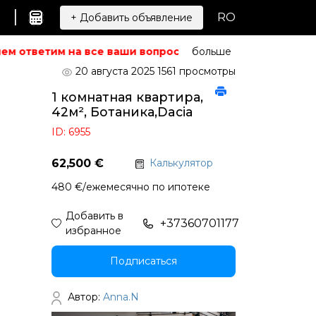
|
RO
+ Добавить объявление
м ответим на все ваши вопросы.
Не можете найти то, ч
больше
20 августа 2025
1561 просмотры
1 комнатная квартира,
42м², Ботаника,Dacia
ID: 6955
62,500 €
Калькулятор
480 €/ежемесячно по ипотеке
Добавить в
+37360701177
избранное
Подписаться
Автор:
Anna.N