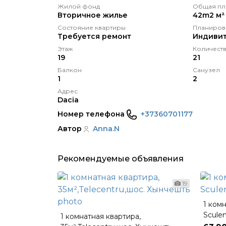
Жилой фонд
Общая пл
Вторичное жилье
42m2 м²
Состояние квартиры
Планиров
Требуется ремонт
Индивит
Этаж
Количеств
19
21
Балкон
Санузел
1
2
Адрес
Dacia
Номер телефона
+37360701177
Автор
Anna.N
Рекомендуемые объявления
19
1 комн
Sculen
1 комнатная квартира,