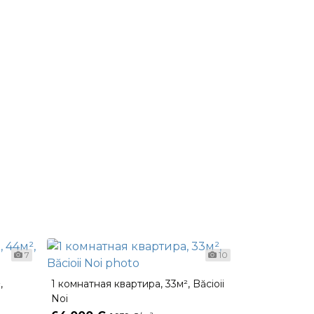
7
10
,
1 комнатная квартира, 33м², Băcioii
Noi
2-х комнатна