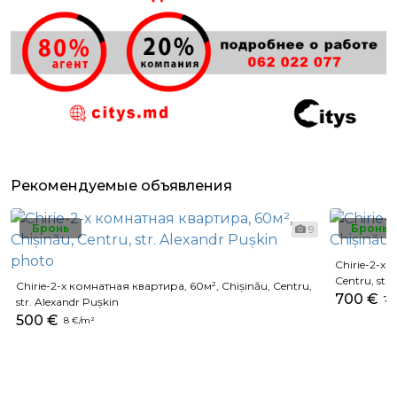
Рекомендуемые объявления
Бронь
Бронь
9
Chirie-2-х 
Centru, str
Chirie-2-х комнатная квартира, 60м², Chișinău, Centru,
700 €
7 €
str. Alexandr Pușkin
500 €
8 €/m²