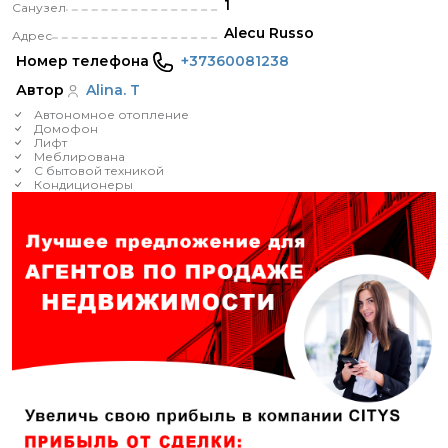
1
Санузел
Alecu Russo
Адрес
Номер телефона
+37360081238
Автор
Alina. T
Автономное отопление
Домофон
Лифт
Меблирована
С бытовой техникой
Кондиционеры