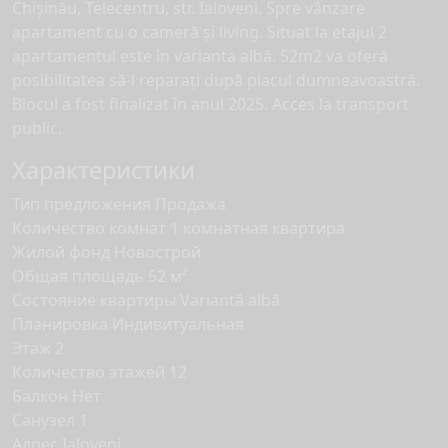
Chișinău, Telecentru, str. Ialoveni. Spre vânzare
apartament cu o cameră și living. Situat la etajul 2
apartamentul este în varianta albă. 52m2 va oferă
posibilitatea să-l reparați după placul dumneavoastră.
Blocul a fost finalizat în anul 2025. Acces la transport
public.
Характеристики
Тип предложения
Продажа
Количество комнат
1 комнатная квартира
Жилой фонд
Новострой
Общая площадь
52 м²
Состояние квартиры
Variantă albă
Планировка
Индивитуальная
Этаж
2
Количество этажей
12
Балкон
Нет
Санузел
1
Адрес
Ialoveni