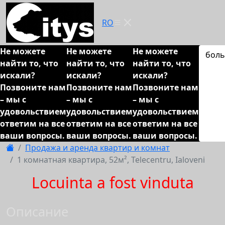
RO
Не можете
Не можете
Не можете
бол
найти то, что
найти то, что
найти то, что
искали?
искали?
искали?
Позвоните нам
Позвоните нам
Позвоните нам
– мы с
– мы с
– мы с
удовольствием
удовольствием
удовольствием
ответим на все
ответим на все
ответим на все
ваши вопросы.
ваши вопросы.
ваши вопросы.
Продажа и аренда квартир и комнат
1 комнатная квартира, 52м², Telecentru, Ialoveni
Locuinta a fost vinduta
Описание