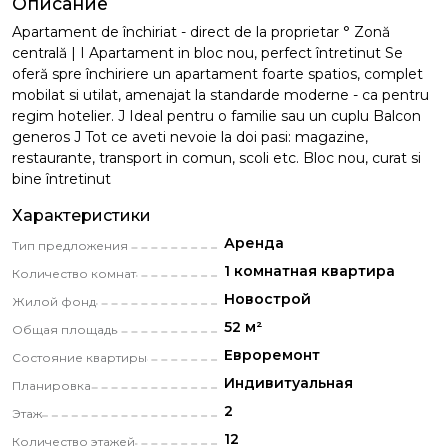
Описание
Apartament de închiriat - direct de la proprietar ° Zonă
centrală | I Apartament in bloc nou, perfect întretinut Se
oferă spre închiriere un apartament foarte spatios, complet
mobilat si utilat, amenajat la standarde moderne - ca pentru
regim hotelier. J Ideal pentru o familie sau un cuplu Balcon
generos J Tot ce aveti nevoie la doi pasi: magazine,
restaurante, transport in comun, scoli etc. Bloc nou, curat si
bine întretinut
Характеристики
Аренда
Тип предложения
1 комнатная квартира
Количество комнат
Новострой
Жилой фонд
52 м²
Общая площадь
Eвроремонт
Состояние квартиры
Индивитуальная
Планировка
2
Этаж
12
Количество этажей