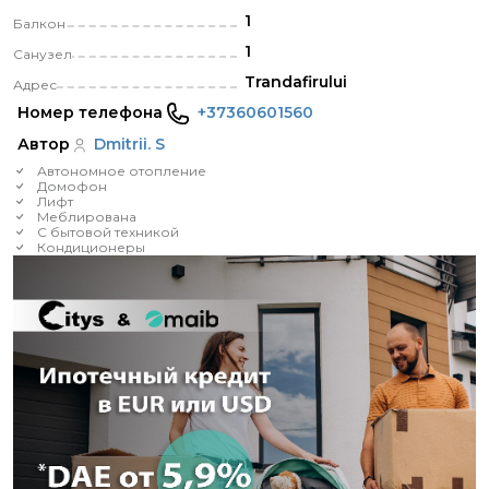
1
Балкон
1
Санузел
Trandafirului
Адрес
Номер телефона
+37360601560
Автор
Dmitrii. S
Автономное отопление
Домофон
Лифт
Меблирована
С бытовой техникой
Кондиционеры