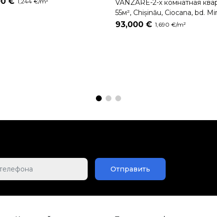
00 €
1,244 €/m²
VÂNZARE-2-х комнатная ква
55м², Chișinău, Ciocana, bd. Mi
cel Bătrân
93,000 €
1,690 €/m²
Отправить