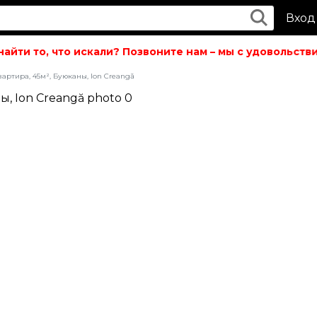
Вход
йти то, что искали? Позвоните нам – мы с удовольствие
вартира, 45м², Буюканы, Ion Creangă