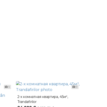
9
9
2-х комнатная квартира, 45м²,
1 комнатная 
Trandafirilor
Milescu Spàt