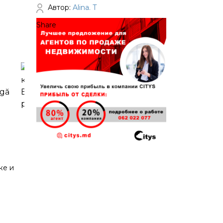
Автор:
Alina. T
Share
ке и