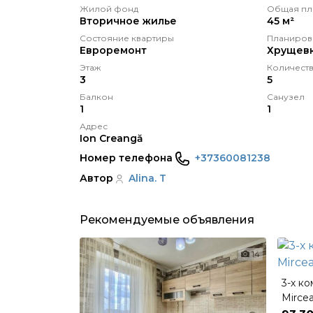
Жилой фонд
Общая пл
Вторичное жилье
45 м²
Состояние квартиры
Планиров
Eвроремонт
Хрущев
Этаж
Количеств
3
5
Балкон
Санузел
1
1
Адрес
Ion Creangă
Номер телефона
+37360081238
Автор
Alina. T
Рекомендуемые объявления
14
3-х ко
Mircea