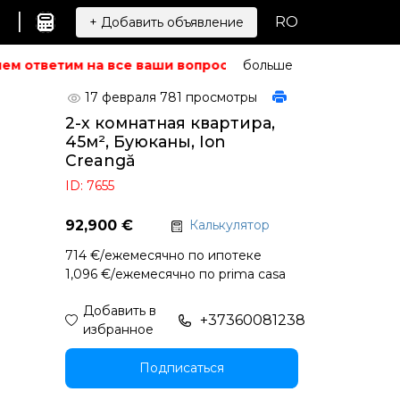
|
RO
+ Добавить объявление
м ответим на все ваши вопросы.
Не можете найти то, ч
больше
17 февраля
781 просмотры
2-х комнатная квартира,
45м², Буюканы, Ion
Creangă
ID: 7655
92,900 €
Калькулятор
714 €/ежемесячно по ипотеке
1,096 €/ежемесячно по prima casa
Добавить в
+37360081238
избранное
Подписаться