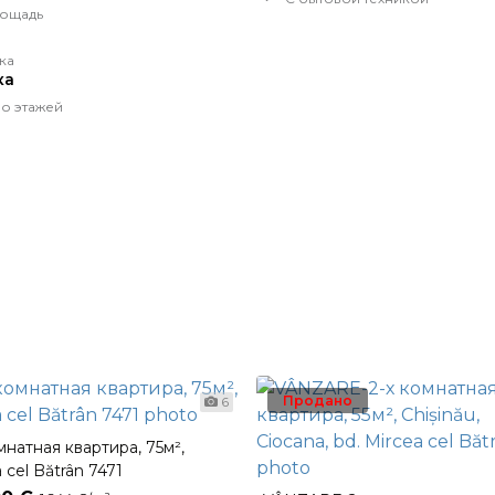
ощадь
ка
ка
о этажей
Продано
6
мнатная квартира, 75м²,
 cel Bătrân 7471