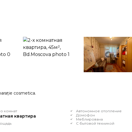
arație cosmetica.
о комнат
Автономное отопление
Домофон
натная квартира
Меблирована
ощадь
С бытовой техникой