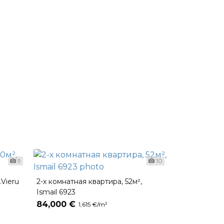
9
10
.Vieru
2-х комнатная квартира, 52м²,
Ismail 6923
2-х комнатна
84,000 €
Ботаника, бу
1,615 €/m²
82,500 €
1,