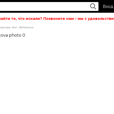
Вход
ти то, что искали? Позвоните нам – мы с удовольствие
артира, 45м², Bd.Moscova