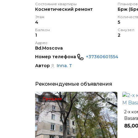
Состояние квартиры
Планиров
Косметический pемонт
Брж (Бр
Этаж
Количеств
4
5
Балкон
Санузел
1
2
Адрес
Bd.Moscova
Номер телефона
+37360601554
Автор
Inna. T
Рекомендуемые объявления
Продано
10
2-х к
Basar
85,0