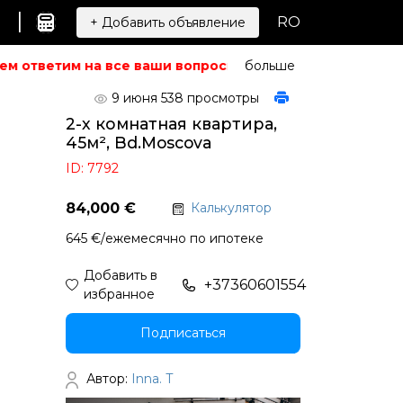
|
RO
+ Добавить объявление
м ответим на все ваши вопросы.
Не можете найти то, чт
больше
9 июня
538 просмотры
2-х комнатная квартира,
45м², Bd.Moscova
ID: 7792
84,000 €
Калькулятор
645 €/ежемесячно по ипотеке
Добавить в
+37360601554
избранное
Подписаться
Автор:
Inna. T