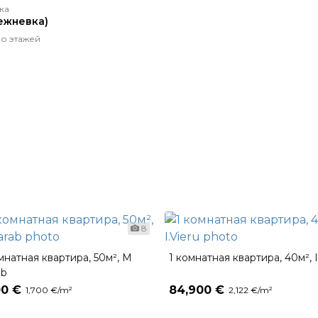
ка
ежневка)
о этажей
8
омнатная квартира, 50м², M
1 комнатная квартира, 40м², I
ab
00 €
84,900 €
1,700 €/m²
2,122 €/m²