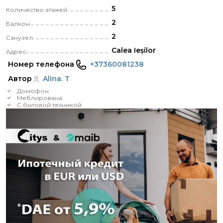
5
Количество этажей
2
Балкон
2
Санузел
Calea Ieșilor
Адрес
Номер телефона
+37360081238
Автор
Alina. T
Домофон
Меблирована
С бытовой техникой