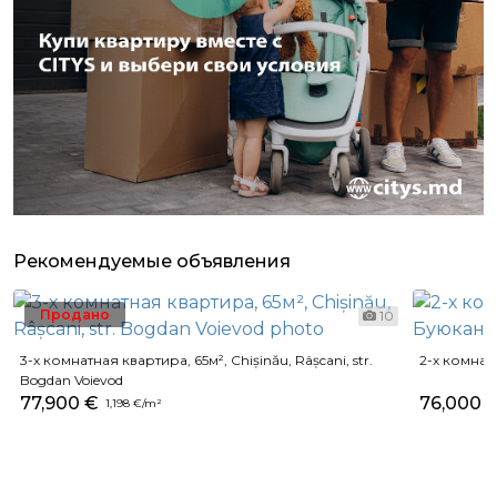
Рекомендуемые объявления
Продано
10
3-х комнатная квартира, 65м², Chișinău, Râșcani, str.
2-х комнат
Bogdan Voievod
77,900 €
76,000 
1,198 €/m²