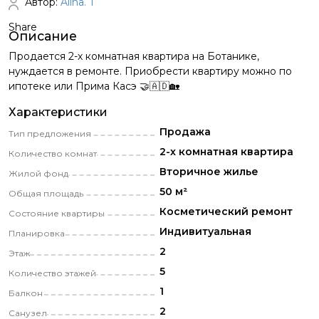
Автор:
Alina. T
Share
Описание
Продается 2-х комнатная квартира на Ботанике,
нуждается в ремонте. Приобрести квартиру можно по
ипотеке или Прима Касэ 🤝🇦🇩🏡
Характеристики
Продажа
Тип предложения
2-х комнатная квартира
Количество комнат
Вторичное жилье
Жилой фонд
50 м²
Общая площадь
Косметический pемонт
Состояние квартиры
Индивитуальная
Планировка
2
Этаж
5
Количество этажей
1
Балкон
2
Санузел