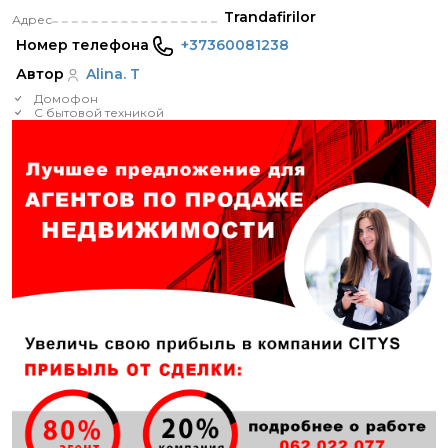
Trandafirilor
Адрес
Номер телефона
+37360081238
Автор
Alina. T
Домофон
С бытовой техникой