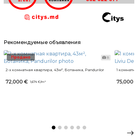
Рекомендуемые объявления
Продано
8
2-х комнатная квартира, 43м², Ботаника, Pandurilor
1 комнатная
72,000 €
75,000 
1,674 €/m²