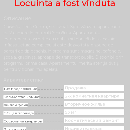
Locuinta a fost vinduta
Описание
Chişinău, sect. Centru, str. Ismail. Spre vânzare apartament
cu 2 camere în centrul Chișinăului. Apartamentul
este reparat cosmetic cu mobila și tehnică de uz casnic.
Infrastructura complexului este dezvoltată: dispune de
parcări de tip deschis, in preajma sunt magazine, cafenele,
școala, grădinița, aproape de transport public. Disponibil prin
programul prima casa. Apartamentul merită atenția dvs și
pentru vizionari mă apelați.
Характеристики
Продажа
Тип предложения
2-х комнатная квартира
Количество комнат
Вторичное жилье
Жилой фонд
53 м²
Общая площадь
Косметический pемонт
Состояние квартиры
Индивитуальная
Планировка