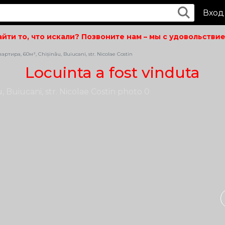
Вход
ти то, что искали? Позвоните нам – мы с удовольствием
ртира, 60м², Chișinău, Buiucani, str. Nicolae Costin
Locuinta a fost vinduta