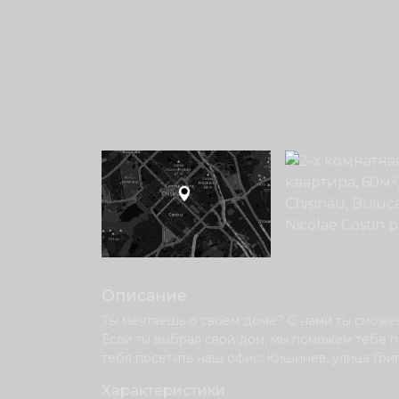
Описание
Ты мечтаешь о своем доме? С нами ты сможеш
Если ты выбрал свой дом, мы поможем тебе 
тебя посетить наш офис: Кишинев, улица Гри
Характеристики