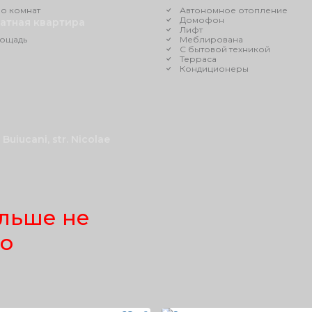
о комнат
Автономное отопление
Домофон
натная квартира
Лифт
ощадь
Меблирована
С бытовой техникой
Терраса
Кондиционеры
 Buiucani, str. Nicolae
льше не
но