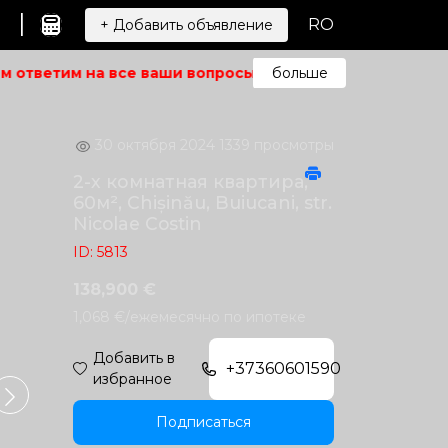
|
RO
+ Добавить объявление
 ответим на все ваши вопросы.
Не можете найти то, чт
больше
30 октября 2024
1339 просмотры
2-х комнатная квартира,
60м², Chișinău, Buiucani, str.
Nicolae Costin
ID: 5813
138,900 €
1,068 €/ежемесячно по ипотеке
Добавить в
+37360601590
избранное
Подписаться