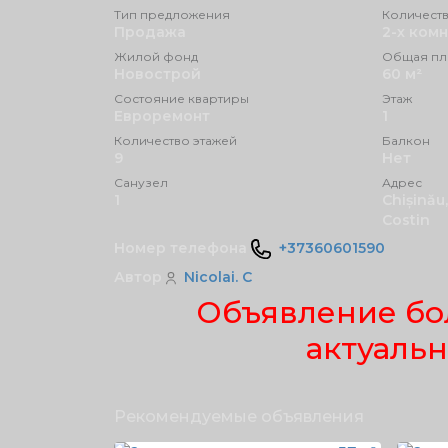
Тип предложения
Количеств
Продажа
2-х ком
Жилой фонд
Общая пл
Новострой
60 м²
Состояние квартиры
Этаж
Eвроремонт
1
Количество этажей
Балкон
9
Нет
Санузел
Адрес
1
Chișinău,
Costin
Номер телефона
+37360601590
Автор
Nicolai. C
Объявление бо
актуаль
Рекомендуемые объявления