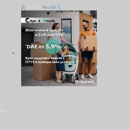
Автор:
Nicolai. C
у!
шаем