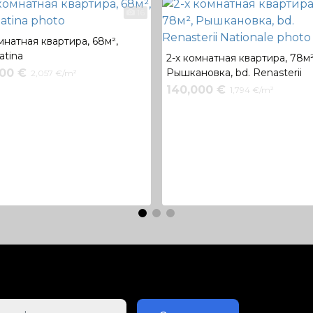
16
мнатная квартира, 68м²,
latina
2-х комнатная квартира, 78м²
900 €
Рышкановка, bd. Renasterii
2,057 €/m²
Nationale
140,000 €
1,794 €/m²