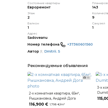
Состояние квартиры
Планиров
Eвроремонт
143
Этаж
Количеств
2
9
Балкон
Санузел
1
1
Адрес
Sadoveanu
Номер телефона
+37360601560
Автор
Dmitrii. S
Рекомендуемые объявления
18
3-х ко
Dumit
2-х комнатная квартира, 65м²,
Рышкановка, Андрей Дога
115,0
116,900 €
1,798 €/m²