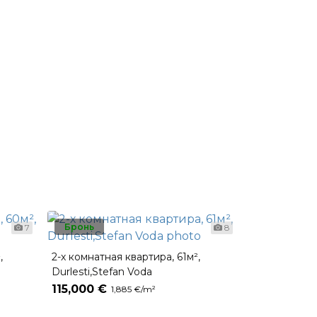
Бронь
7
8
,
2-х комнатная квартира, 61м²,
2-х комнатна
Durlesti,Stefan Voda
Pandurilor
115,000 €
114,900 €
1,885 €/m²
2