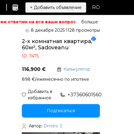
|
RO
+ Добавить объявление
м ответим на все ваши вопросы.
Не можете найти то, ч
больше
8 декабря 2025
1128 просмотры
2-х комнатная квартира,
60м², Sadoveanu
ID: 7475
116,900 €
Калькулятор
898 €/ежемесячно по ипотеке
Добавить в
+37360601560
избранное
Подписаться
Автор:
Dmitrii. S