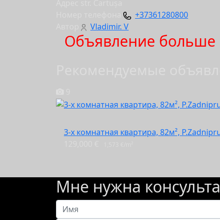
Адрес
str. Cartușa
Номер телефона
+37361280800
Автор
Vladimir. V
Объявление больше 
Рекомендуемые объявл
9
3-х комнатная квартира, 82м², P.Zadnipr
129,000 €
1,573 €/m²
Мне нужна консульт