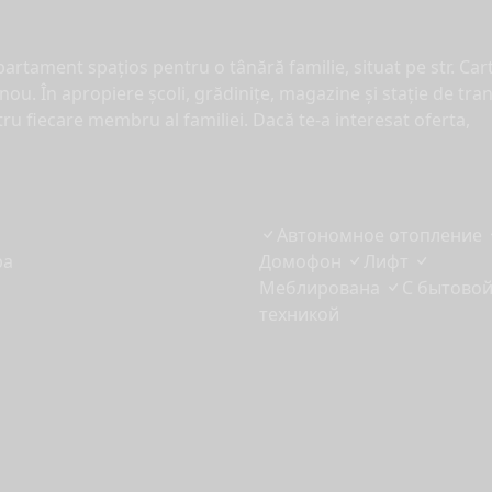
partament spațios pentru o tânără familie, situat pe str. Car
nou. În apropiere școli, grădinițe, magazine și stație de tra
ru fiecare membru al familiei. Dacă te-a interesat oferta,
Автономное отопление
ра
Домофон
Лифт
Меблирована
С бытово
техникой