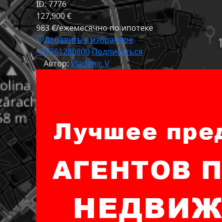
ID: 7776
127,900 €
983 €/ежемесячно по ипотеке
Добавить в избранное
+37361280800
Подписаться
Автор:
Vladimir. V