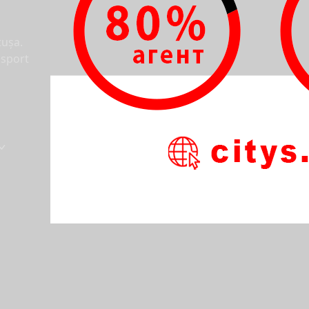
tușa.
nsport
й