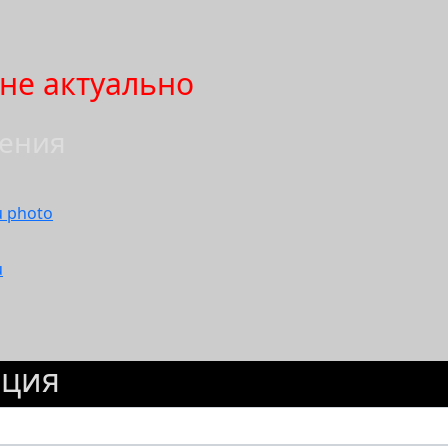
не актуально
ения
u
ация