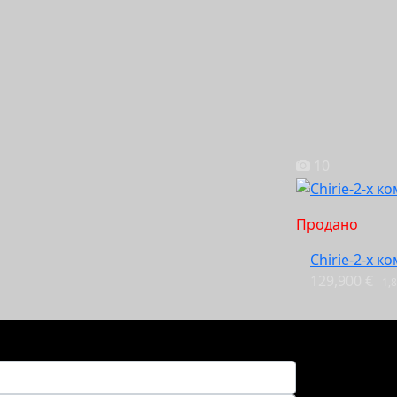
10
Продано
Chirie-2-х ко
129,900 €
1,8