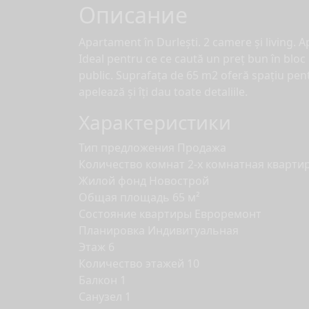
Описание
Apartament în Durlești. 2 camere și living. A
Ideal pentru ce ce caută un preț bun în bloc 
public. Suprafața de 65 m2 oferă spațiu pent
apelează și îți dau toate detaliile.
Характеристики
Тип предложения
Продажа
Количество комнат
2-х комнатная кварти
Жилой фонд
Новострой
Общая площадь
65 м²
Состояние квартиры
Eвроремонт
Планировка
Индивитуальная
Этаж
6
Количество этажей
10
Балкон
1
Санузел
1