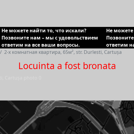
Не можете найти то, что искали?
Не можете 
Позвоните нам – мы с удовольствием
Позвоните
ответим на все ваши вопросы.
ответим н
2-х комнатная квартира, 65м², str. Durlesti, Cartușa
Locuinta a fost bronata