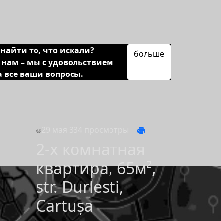
найти то, что искали?
больше
 нам – мы с удовольствием
а все ваши вопросы.
29 мая
334 просмотры
2-х комнатная
квартира, 65м²,
str. Durlesti,
Cartușa