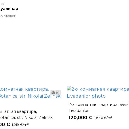
ка
уальная
о этажей
10
2-х комнатная квартира, 65м²
Livadarilor
омнатная квартира,
otanica. str. Nikolai Zelinski
120,000 €
1,846 €/m²
00 €
1,919 €/m²