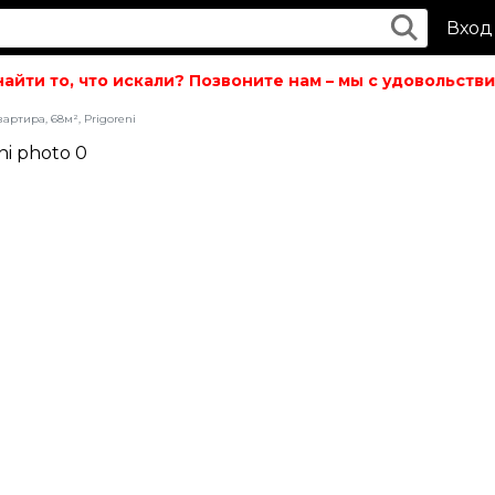
Вход
йти то, что искали? Позвоните нам – мы с удовольствие
артира, 68м², Prigoreni