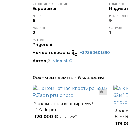
Состояние квартиры
Планиров
Eвроремонт
Индивит
Этаж
Количеств
6
9
Балкон
Санузел
2
1
Адрес
Prigoreni
Номер телефона
+37360601590
Автор
Nicolai. C
Рекомендуемые объявления
11
2-х комнатная квартира, 55м²,
P.Zadnipru
3-х к
120,000 €
62м²,B
2,181 €/m²
119,0