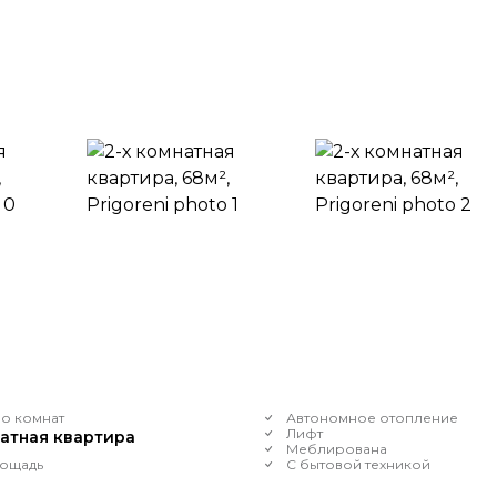
о комнат
Автономное отопление
Лифт
натная квартира
Меблирована
ощадь
С бытовой техникой