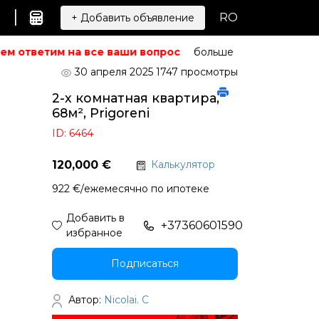
|
RO
+ Добавить объявление
м ответим на все ваши вопросы.
Не можете найти то, ч
больше
30 апреля 2025
1747 просмотры
2-х комнатная квартира,
68м², Prigoreni
ID: 6464
120,000 €
Калькулятор
922 €/ежемесячно по ипотеке
Добавить в
+37360601590
избранное
Подписаться
Автор:
Nicolai. C