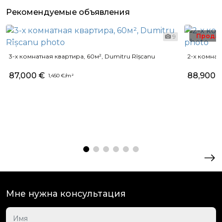
Рекомендуемые объявления
Прода
9
3-х комнатная квартира, 60м², Dumitru Rîșcanu
2-х комнат
87,000 €
88,900 
1,450 €/m²
Мне нужна консультация