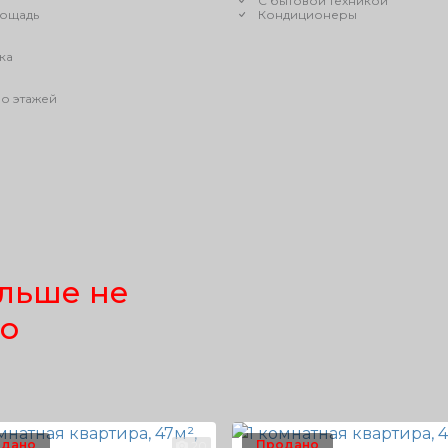
С бытовой техникой
ощадь
Кондиционеры
ка
о этажей
льше не
но
дано
Продано
20