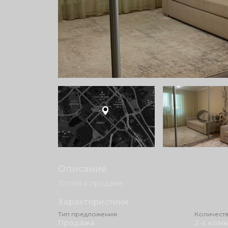
Описание
Готова к продаже
Характеристики
Тип предложения
Количеств
Продажа
2-х ком