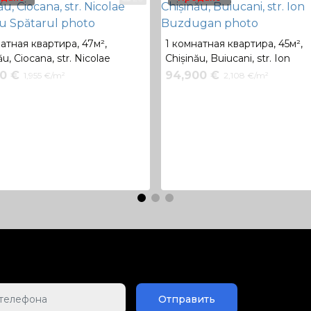
атная квартира, 47м²,
1 комнатная квартира, 45м²,
ău, Ciocana, str. Nicolae
Chișinău, Buiucani, str. Ion
u Spătarul
Buzdugan
00 €
94,900 €
1,955 €/m²
2,108 €/m²
Отправить