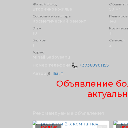
Жилой фонд
Общая пл
Вторичное жилье
50 м²
Состояние квартиры
Планиров
Косметический pемонт
143
Этаж
Количеств
10
11
Балкон
Санузел
1
2
Адрес
Mihail Sadoveanu
Номер телефона
+37360701155
Автор
Ilia. T
Объявление бо
актуаль
Рекомендуемые объявления
Продано
Про
10