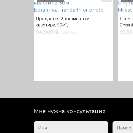
Продается-2-х комнатная
1 комн
квартира, 50м²,
Chișin
Ботаника,Trandafirilor
Milesc
94,900 €
91,9
1,898 €/m²
Мне нужна консультация