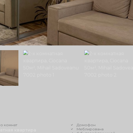
о комнат
Домофон
Меблирована
натная квартира