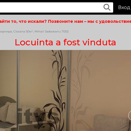
Вход
и то, что искали? Позвоните нам – мы с удовольствием
артира, Ciocana 50м², Mihail Sadoveanu 7002
Locuinta a fost vinduta