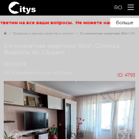
RO
тветим на все ваши вопросы.
Не можете найти то, что и
больше
Продажа и аренда квартир и комнат
3-х комнатная квартира, 60м², Chișin
3-х комнатная квартира, 60м², Chișinău,
Botanica, str. Căușeni
60,000 €
461 €/ежемесячно по ипотеке
ID: 4793