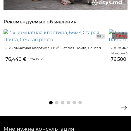
Рекомендуемые объявления
Прода
3
2-х комнатная квартира, 68м², Старая Почта, Ceucari
2-х комнатн
Moscova 56
76,440 €
76,500 
1,124 €/m²
Мне нужна консультация