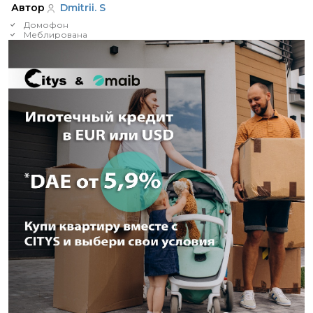
Автор
Dmitrii. S
Домофон
Меблирована