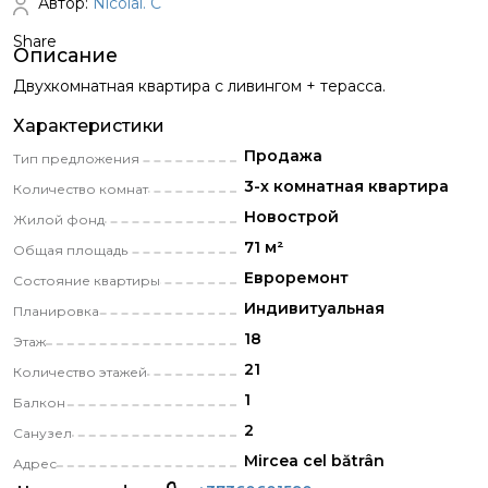
Автор:
Nicolai. C
Share
Описание
Двухкомнатная квартира с ливингом + терасса.
Характеристики
Продажа
Тип предложения
3-х комнатная квартира
Количество комнат
Новострой
Жилой фонд
71 м²
Общая площадь
Eвроремонт
Состояние квартиры
Индивитуальная
Планировка
18
Этаж
21
Количество этажей
1
Балкон
2
Санузел
Mircea cel bătrân
Адрес