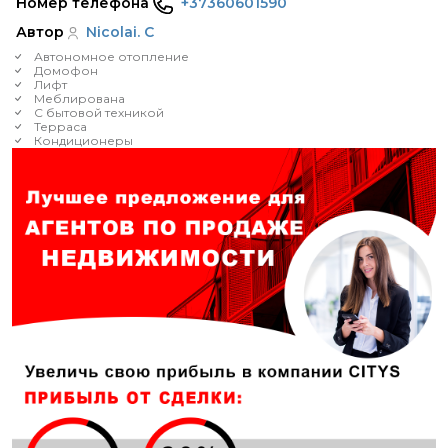
Номер телефона
+37360601590
Автор
Nicolai. C
Автономное отопление
Домофон
Лифт
Меблирована
С бытовой техникой
Терраса
Кондиционеры