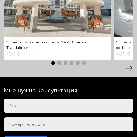
Chirie-1 комнатная квартира, 52м²,Botanica
Chirie-1 ко
,Trandafirilor
bd. Mircea 
700 €
400 €
13 €/m²
11 
Мне нужна консультация