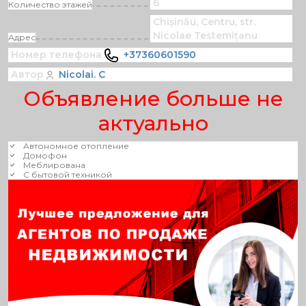
6
Количество этажей
Chișinău, Centru, str.
Nicolae Testemițanu
Адрес
Номер телефона
+37360601590
Автор
Nicolai. C
Объявление больше не
актуально
Автономное отопление
Домофон
Меблирована
С бытовой техникой