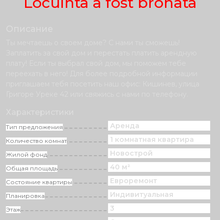
Locuinta a fost bronata
Описание
Ты мечтаешь о своем доме? С нами ты сможешь!
Заплатить за свой дом и перестать платить арендную
плату! Если ты выбрал свой дом, мы поможем тебе
переехать в него! Для более подробной информации
приглашаем тебя посетить наш офис: Кишинев, улица
Григоре Уреке 42 или свяжись с нами по телефону.
Характеристики
Аренда
Тип предложения
1 комнатная квартира
Количество комнат
Новострой
Жилой фонд
40 м²
Общая площадь
Eвроремонт
Состояние квартиры
Индивитуальная
Планировка
3
Этаж