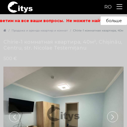
RO
етим на все ваши вопросы.
Не можете найти то, что ис
больше
Продажа и аренда квартир и комнат
Chirie-1 комнатная квартира, 40м², C
Chirie-1 комнатная квартира, 40м², Chișinău,
Centru, str. Nicolae Testemițanu
500 €
ID: 5675