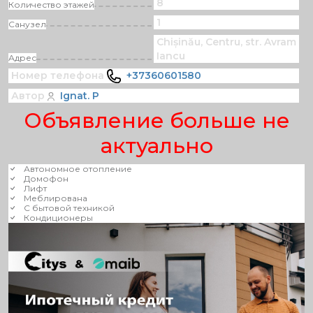
8
Количество этажей
1
Санузел
Chișinău, Centru, str. Avram
Iancu
Адрес
Номер телефона
+37360601580
Автор
Ignat. P
Объявление больше не
актуально
Автономное отопление
Домофон
Лифт
Меблирована
С бытовой техникой
Кондиционеры