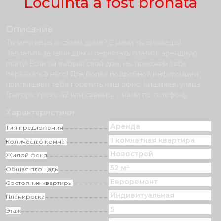
Locuinta a fost bronata
Описание
Ты мечтаешь о своем доме? С нами ты сможешь!
Заплатить за свой дом и перестать платить арендную
плату! Если ты выбрал свой дом, мы поможем тебе
переехать в него! Для более подробной информации
приглашаем тебя посетить наш офис: Кишинев, улица
Григоре Уреке 42 или свяжись с нами по телефону.
Характеристики
Аренда
Тип предложения
1 комнатная квартира
Количество комнат
Новострой
Жилой фонд
52 м²
Общая площадь
Eвроремонт
Состояние квартиры
Индивитуальная
Планировка
5
Этаж