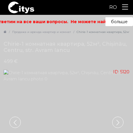
RO
ветим на все ваши вопросы.
Не можете найти то, что ис
больше
Продажа и аренда квартир и комнат
Chirie-1 комнатная квартира, 52м², C
Chirie-1 комнатная квартира, 52м², Chișinău,
Centru, str. Avram Iancu
499 €
ID: 5120