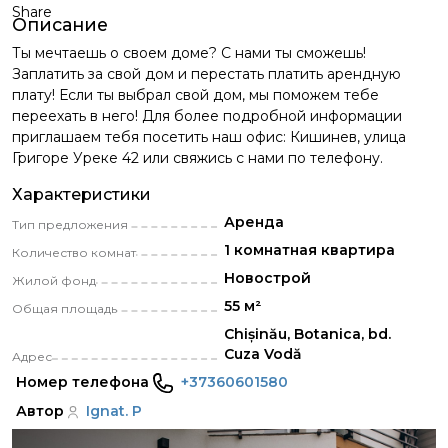
Share
Описание
Ты мечтаешь о своем доме? С нами ты сможешь!
Заплатить за свой дом и перестать платить арендную
плату! Если ты выбрал свой дом, мы поможем тебе
переехать в него! Для более подробной информации
приглашаем тебя посетить наш офис: Кишинев, улица
Григоре Уреке 42 или свяжись с нами по телефону.
Характеристики
Аренда
Тип предложения
1 комнатная квартира
Количество комнат
Новострой
Жилой фонд
55 м²
Общая площадь
Chișinău, Botanica, bd.
Cuza Vodă
Адрес
Номер телефона
+37360601580
Автор
Ignat. P