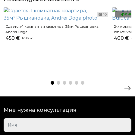
Бронь
10
Сдается-1 комнатная квартира, 35м²,Рышкановка,
2-х комнатн
Andrei Doga
Ion Pelivan
450 €
400 €
12 €/m²
4 
Мне нужна консультация