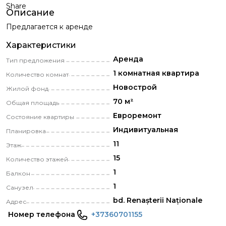
Share
Описание
Предлагается к аренде
Характеристики
Аренда
Тип предложения
1 комнатная квартира
Количество комнат
Новострой
Жилой фонд
70 м²
Общая площадь
Eвроремонт
Состояние квартиры
Индивитуальная
Планировка
11
Этаж
15
Количество этажей
1
Балкон
1
Санузел
bd. Renașterii Naționale
Адрес
Номер телефона
+37360701155