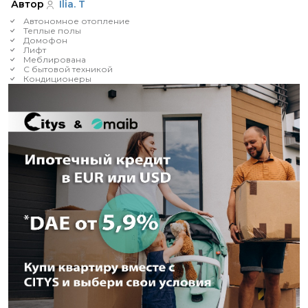
Автор
Ilia. T
Автономное отопление
Теплые полы
Домофон
Лифт
Меблирована
С бытовой техникой
Кондиционеры