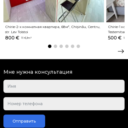
Chirie-2-х комнатная квартира, 68м², Chișinău, Centru,
Chirie-1 ко
str. Lev Tolstoi
Testemitan
800 €
500 €
11 €/m²
12 
Мне нужна консультация
Отправить