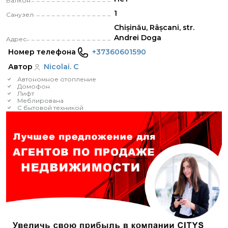
Балкон
1
Санузел
Chișinău, Râșcani, str.
Andrei Doga
Адрес
Номер телефона
+37360601590
Автор
Nicolai. C
Автономное отопление
Домофон
Лифт
Меблирована
С бытовой техникой