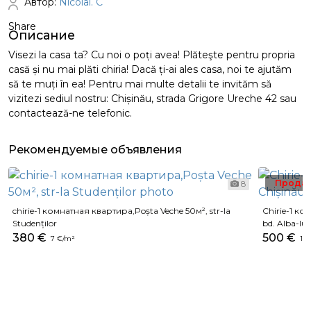
Автор:
Nicolai. C
Share
Описание
Visezi la casa ta? Cu noi o poți avea! Plăteşte pentru propria
casă și nu mai plăti chiria! Dacă ți-ai ales casa, noi te ajutăm
să te muți în ea! Pentru mai multe detalii te invităm să
vizitezi sediul nostru: Chișinău, strada Grigore Ureche 42 sau
contactează-ne telefonic.
Рекомендуемые объявления
Прода
8
chirie-1 комнатная квартира,Poșta Veche 50м², str-la
Chirie-1 ко
Studenților
bd. Alba-Iul
380 €
500 €
7 €/m²
11 