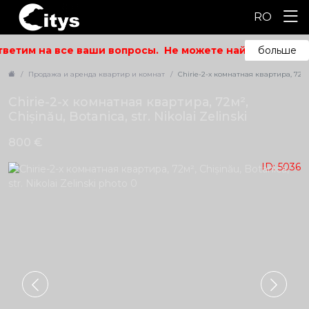
RO
ветим на все ваши вопросы.
Не можете найти то, что ис
больше
Продажа и аренда квартир и комнат
Chirie-2-х комнатная квартира, 72м², 
Chirie-2-х комнатная квартира, 72м²,
Chișinău, Botanica, str. Nikolai Zelinski
800 €
ID: 5036