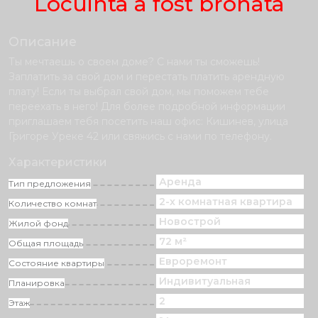
Locuinta a fost bronata
Описание
Ты мечтаешь о своем доме? С нами ты сможешь!
Заплатить за свой дом и перестать платить арендную
плату! Если ты выбрал свой дом, мы поможем тебе
переехать в него! Для более подробной информации
приглашаем тебя посетить наш офис: Кишинев, улица
Григоре Уреке 42 или свяжись с нами по телефону.
Характеристики
Аренда
Тип предложения
2-х комнатная квартира
Количество комнат
Новострой
Жилой фонд
72 м²
Общая площадь
Eвроремонт
Состояние квартиры
Индивитуальная
Планировка
2
Этаж