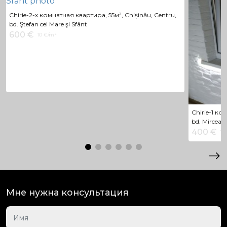
Chirie-2-х комнатная квартира, 55м², Chișinău, Centru,
bd. Ştefan cel Mare şi Sfânt
600 €
10 €/m²
Chirie-1 ко
bd. Mircea 
400 €
11 
Мне нужна консультация