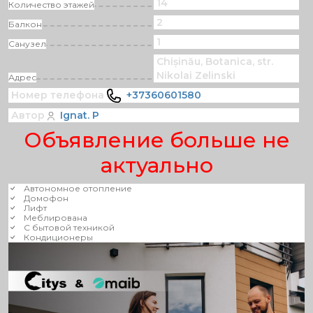
14
Количество этажей
2
Балкон
1
Санузел
Chișinău, Botanica, str.
Nikolai Zelinski
Адрес
Номер телефона
+37360601580
Автор
Ignat. P
Объявление больше не
актуально
Автономное отопление
Домофон
Лифт
Меблирована
С бытовой техникой
Кондиционеры