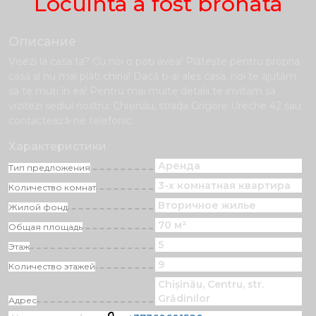
Locuinta a fost bronata
Описание
Visezi la casa ta? Cu noi o poți avea! Plăteşte pentru propria
casă și nu mai plăti chiria! Dacă ți-ai ales casa, noi te ajutăm
să te muți în ea! Pentru mai multe detalii te invităm să
vizitezi sediul nostru: Chișinău, strada Grigore Ureche 42 sau
contactează-ne telefonic.
Характеристики
Аренда
Тип предложения
3-х комнатная квартира
Количество комнат
Вторичное жилье
Жилой фонд
70 м²
Общая площадь
5
Этаж
9
Количество этажей
Chișinău, Centru, str.
Grădinilor
Адрес