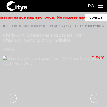
RO
ветим на все ваши вопросы.
Не можете найти то, что и
больше
Продажа и аренда квартир и комнат
Chirie-3-х комнатная квартира, 70м², 
Chirie-3-х комнатная квартира, 70м²,
Chișinău, Centru, str. Grădinilor
700 €
ID: 5496