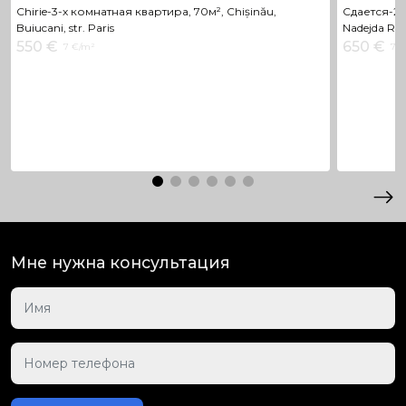
Chirie-3-х комнатная квартира, 70м², Chișinău,
Сдается-2-
Buiucani, str. Paris
Nadejda Ru
550 €
650 €
7 €/m²
7 €
Мне нужна консультация