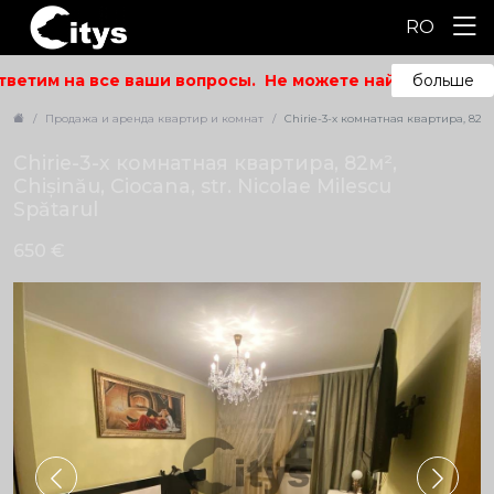
RO
ветим на все ваши вопросы.
Не можете найти то, что и
больше
Продажа и аренда квартир и комнат
Chirie-3-х комнатная квартира, 82м², 
Chirie-3-х комнатная квартира, 82м²,
Chișinău, Ciocana, str. Nicolae Milescu
Spătarul
650 €
ID: 5444