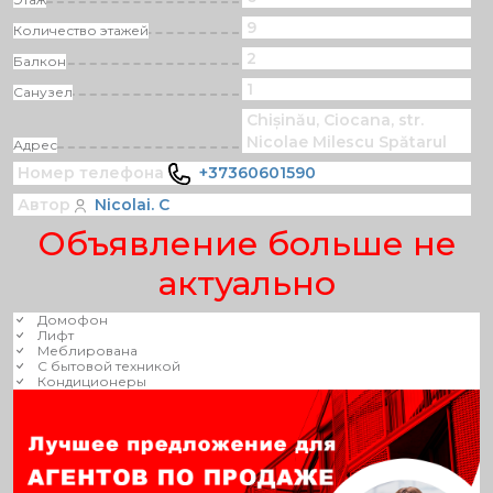
9
Количество этажей
2
Балкон
1
Санузел
Chișinău, Ciocana, str.
Nicolae Milescu Spătarul
Адрес
Номер телефона
+37360601590
Автор
Nicolai. C
Объявление больше не
актуально
Домофон
Лифт
Меблирована
С бытовой техникой
Кондиционеры