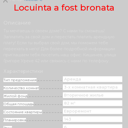
Locuinta a fost bronata
Описание
Ты мечтаешь о своем доме? С нами ты сможешь!
Заплатить за свой дом и перестать платить арендную
плату! Если ты выбрал свой дом, мы поможем тебе
переехать в него! Для более подробной информации
приглашаем тебя посетить наш офис: Кишинев, улица
Григоре Уреке 42 или свяжись с нами по телефону.
Характеристики
Аренда
Тип предложения
3-х комнатная квартира
Количество комнат
Вторичное жилье
Жилой фонд
82 м²
Общая площадь
Eвроремонт
Состояние квартиры
143
Планировка
6
Этаж