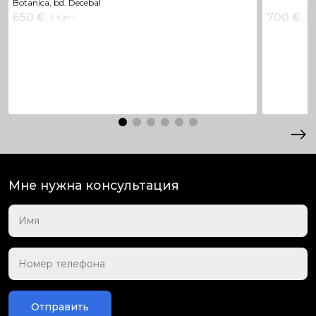
Botanica, bd. Decebal
650 €
700 €
8 €/m²
14 
Мне нужна консультация
Отправить