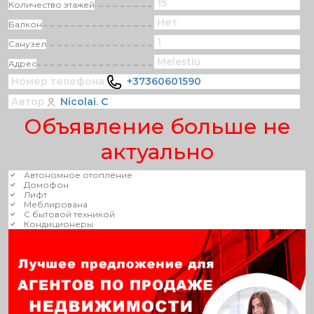
15
Количество этажей
Нет
Балкон
1
Санузел
Melestiu
Адрес
Номер телефона
+37360601590
Автор
Nicolai. C
Объявление больше не
актуально
Автономное отопление
Домофон
Лифт
Меблирована
С бытовой техникой
Кондиционеры