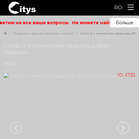
RO
ветим на все ваши вопросы.
Не можете найти то, что ис
больше
Продажа и аренда квартир и комнат
Chirie-3-х комнатная квартира, 89м²
Chirie-3-х комнатная квартира, 89м²,
Melestiu
950 €
ID: 6733