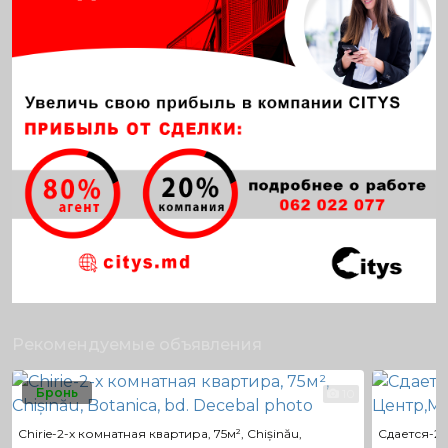
Рекомендуемые объявления
Бронь
10
Chirie-2-х комнатная квартира, 75м², Chișinău,
Сдается-2-