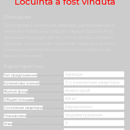
Locuinta a fost vinduta
Описание
Просторная 3-комнатная квартира, расположенная в
зелёной и тихой зоне, рядом с парком "Долина Роз".
Идеально подходит для тех, кто хочет быть ближе к
природе, но и в центре Кишинева. Квартира светлая,
полностью меблирована и оснащена современной
бытовой техникой
Характеристики
Аренда
Тип предложения
3-х комнатная квартира
Количество комнат
Новострой
Жилой фонд
89 м²
Общая площадь
Eвроремонт
Состояние квартиры
Индивитуальная
Планировка
3
Этаж