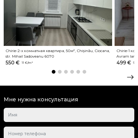
Chirie-2-х комнатная квартира, 50м², Chișinău, Ciocana,
Chirie-1 ко
str. Mihail Sadoveanu 6070
Avram Ianc
550 €
499 €
11 €/m²
9 €
Мне нужна консультация