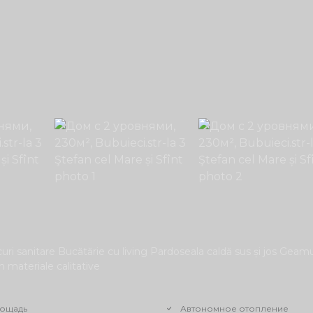
uri sanitare Bucătărie cu living Pardoseala caldă sus și jos Geamu
 materiale calitative
ощадь
Автономное отопление