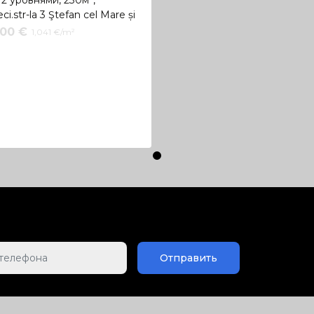
ci.str-la 3 Ştefan cel Mare și
500 €
1,041 €/m²
Отправить