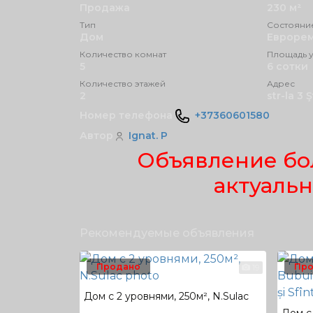
Продажа
230 м²
Тип
Состояни
Дом
Евроре
Количество комнат
Площадь у
5
6 сотки
Количество этажей
Адрес
2
str-la 3 
Номер телефона
+37360601580
Автор
Ignat. P
Объявление бо
актуаль
Рекомендуемые объявления
Продано
Про
19
Дом с 2 уровнями, 250м², N.Sulac
Дом с