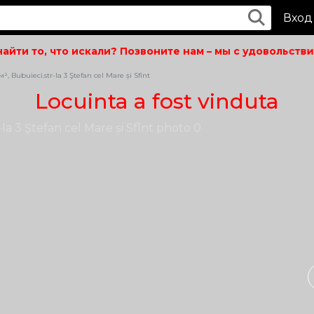
Вход
ти то, что искали? Позвоните нам – мы с удовольствие
 Bubuieci.str-la 3 Ştefan cel Mare și Sfînt
Locuinta a fost vinduta