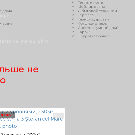
Теплые полы
Меблирована
е дома
С бытовой техникой
Терраса
монт
Газифицирован
частка
Кондиционеры
Система "умный дом"
Гараж
Погреб / подвал
Ştefan cel Mare și Sfînt
льше не
но
дано
10
 2 уровнями, 230м²,