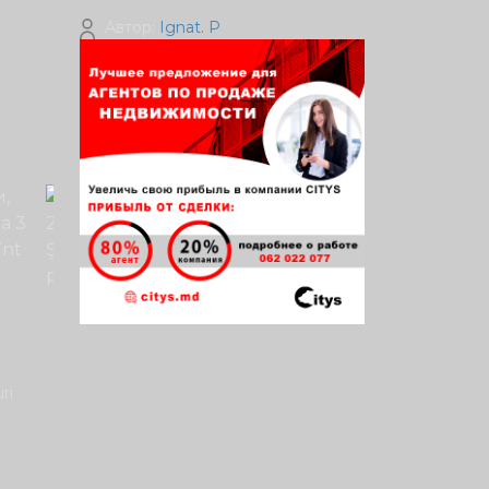
Автор:
Ignat. P
ri