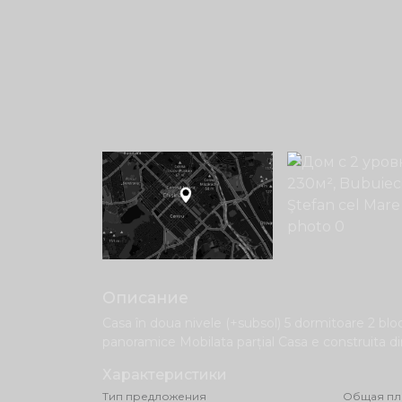
Описание
Casa în doua nivele (+subsol) 5 dormitoare 2 bloc
panoramice Mobilata parțial Casa e construita din
Характеристики
Тип предложения
Общая пл