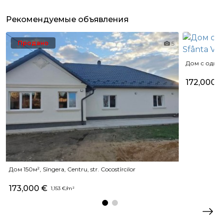
Рекомендуемые объявления
Продано
5
Дом с одним
172,000
Дом 150м², Sîngera, Centru, str. Cocostîrcilor
173,000 €
1,153 €/m²