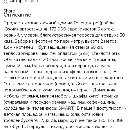
Автор:
Alina. T
Share
Описание
Продается одноэтажный дом на Телецентре (район
Южная автостанция) -172 000 евро. Участок 6 соток,
ровный, угловой, благоустроенная терраса для отдыха 30
кв.м., Забор из фортана по периметру, высота 2 метра.
Дом - котелец + бут, защищенная стенка 60 см,
теплоизолированный пенопластом (5 см), стеклопакеты.
Общая площадь - 120 кв.м., жилая - 66 кв.м. 4 комнаты,
кухня 12 кв.м, большой коридор и веранда, санузел
раздельный. Полы - дерево и кафель (теплые полы). В
спальне и гостиной подвесные потолки из гипсокартона.
Отопление автономное (природный газ), центральное
водоснабжение и канализация, интернет. Домашняя
мебель (спальня, мягкая мебель, шкафы-купе), техника
(стиральная и посудомоечная машины, кофемашина,
холодильник, телевизоры SMART). В пешей доступности -
детская площадка, магазины, школа, остановки
троллейбусов 9, 17, 35, 36, маршрутные такси 120, 124, 186,
автобус 11. Переулок тихий, дорога асфальтирована,