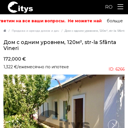
RO
етим на все ваши вопросы.
Не можете найти то, что ис
больше
Продажа и аренда домов и дач
Дом с одним уровнем, 120м², str-la Sfânta 
Дом с одним уровнем, 120м², str-la Sfânta
Vineri
172,000 €
1,322 €/ежемесячно по ипотеке
ID: 6266