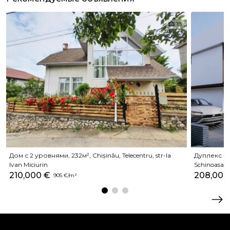
18
Дом с 2 уровнями, 232м², Chișinău, Telecentru, str-la
Дуплекс - 
Ivan Miciurin
Schinoasa V
210,000 €
208,000
905 €/m²