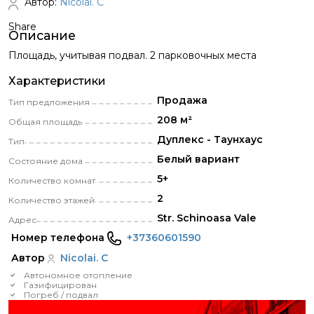
Автор:
Nicolai. C
Share
Описание
Площадь, учитывая подвал. 2 парковочных места
Характеристики
Продажа
Тип предложения
208 м²
Общая площадь
Дуплекс - Таунхаус
Тип
Белый вариант
Состояние дома
5+
Количество комнат
2
Количество этажей
Str. Schinoasa Vale
Адрес
Номер телефона
+37360601590
Автор
Nicolai. C
Автономное отопление
Газифицирован
Погреб / подвал