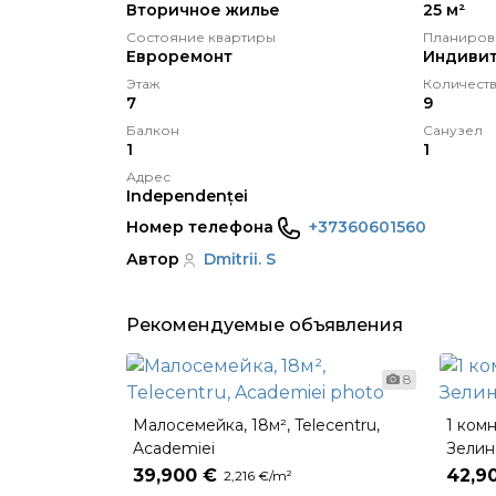
Вторичное жилье
25 м²
Состояние квартиры
Планиров
Eвроремонт
Индивит
Этаж
Количеств
7
9
Балкон
Санузел
1
1
Адрес
Independenței
Номер телефона
+37360601560
Автор
Dmitrii. S
Рекомендуемые объявления
8
Малосемейка, 18м², Telecentru,
1 комн
Academiei
Зелин
39,900 €
42,9
2,216 €/m²