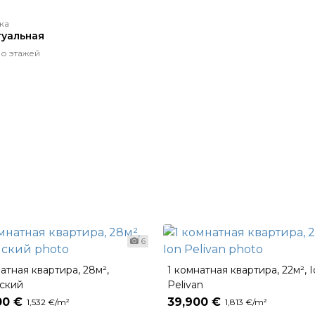
ка
уальная
о этажей
6
атная квартира, 28м²,
1 комнатная квартира, 22м², 
ский
Pelivan
00 €
39,900 €
1,532 €/m²
1,813 €/m²