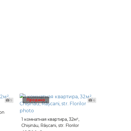
Продано
9
6
Ion
Малосемейка
1 комнатная квартира, 32м²,
Chișinău, Râșcani, str. Florilor
39,900 €
1,