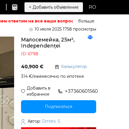
|
RO
+ Добавить объявление
м ответим на все ваши вопросы.
Не можете найти то, чт
больше
10 июля 2025
1758 просмотры
Малосемейка, 25м²,
Independenței
ID: 6798
40,900 €
Калькулятор
314 €/ежемесячно по ипотеке
Добавить в
+37360601560
избранное
Подписаться
Автор:
Dmitrii. S