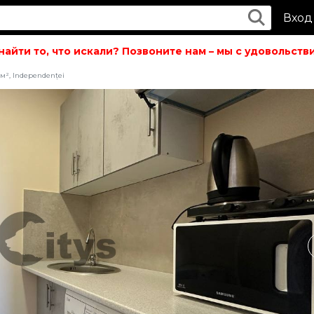
Вход
ти то, что искали? Позвоните нам – мы с удовольствие
м², Independenței