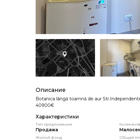
Описание
Botanica lângă toamnă de aur Str.Independentei 
40900€
Характеристики
Тип предложения
Количеств
Продажа
Малосе
Жилой фонд
Общая пл