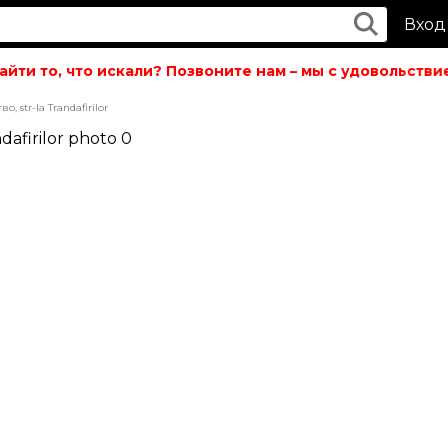
Вход
ти то, что искали? Позвоните нам – мы с удовольствие
, str-la Trandafirilor