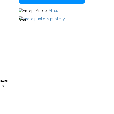
Автор:
Alina. T
Share
бщая
но