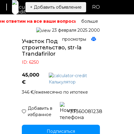
|
RO
+ Добавить объявление
м ответим на все ваши вопросы.
Не можете найти то, чт
больше
23 февраля 2025
2000
просмотры
Участок Под
строительство, str-la
Trandafirilor
ID: 6250
45,000
Калькулятор
€
346 €/ежемесячно по ипотеке
Добавить в
+37360081238
избранное
Подписаться