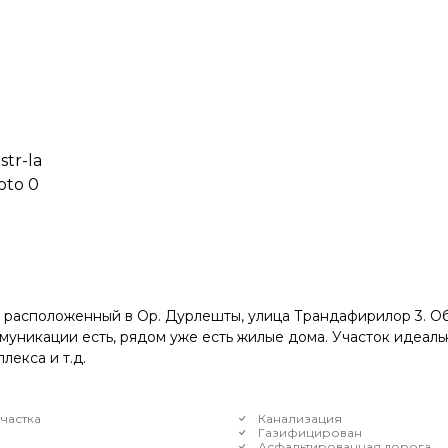
, расположенный в Ор. Дурлешты, улица Трандафирилор 3. О
ммуникации есть, рядом уже есть жилые дома. Участок идеаль
лекса и т.д.
частка
Канализация
Газифицирован
Асфальтированная дорога