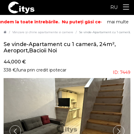
RU
dem la toate întrebările.
Nu puteți găsi ceea ce căutați? S
mai multe
Vânzare și chirie apartamente si camere
Se vinde-Apartament cu 1 cameră, 24
Se vinde-Apartament cu 1 cameră, 24m²,
Aeroport,Bacioii Noi
44,000 €
338 €/luna prin credit ipotecar
ID: 7449