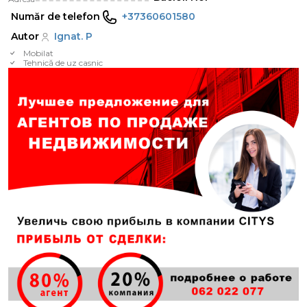
Număr de telefon
+37360601580
Autor
Ignat. P
Mobilat
Tehnică de uz casnic