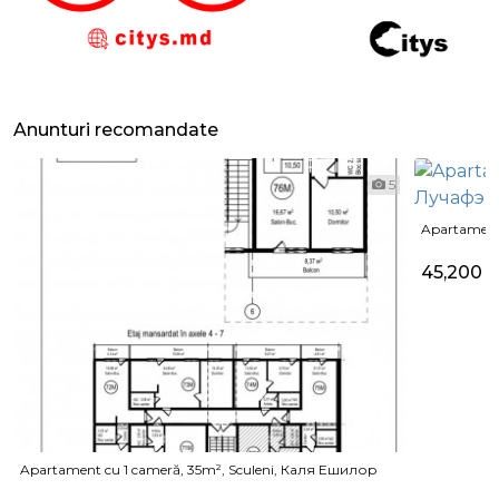
Anunturi recomandate
5
Apartament
45,200 
Apartament cu 1 cameră, 35m², Sculeni, Каля Ешилор