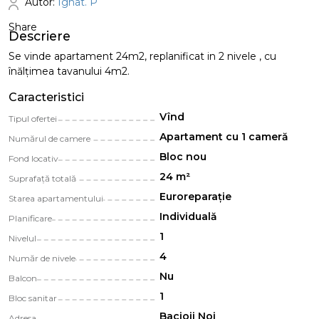
Autor:
Ignat. P
Share
Descriere
Se vinde apartament 24m2, replanificat in 2 nivele , cu
înălțimea tavanului 4m2.
Caracteristici
Vînd
Tipul ofertei
Apartament cu 1 cameră
Numărul de camere
Bloc nou
Fond locativ
24 m²
Suprafață totală
Euroreparație
Starea apartamentului
Individuală
Planificare
1
Nivelul
4
Număr de nivele
Nu
Balcon
1
Bloc sanitar
Bacioii Noi
Adresa