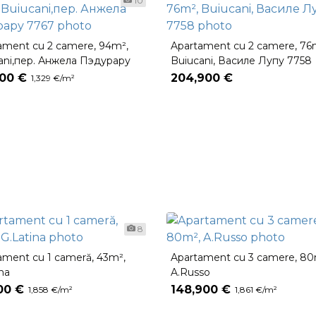
10
ament cu 2 camere, 94m²,
Apartament cu 2 camere, 76
ani,пер. Анжела Пэдурару
Buiucani, Василе Лупу 7758
000 €
204,900 €
1,329 €/m²
8
ament cu 1 cameră, 43m²,
Apartament cu 3 camere, 80
ina
A.Russo
00 €
148,900 €
1,858 €/m²
1,861 €/m²