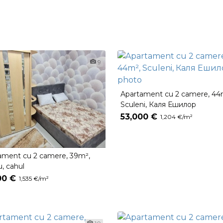
9
Apartament cu 2 camere, 44
Sculeni, Каля Ешилор
53,000 €
1,204 €/m²
ament cu 2 camere, 39m²,
, cahul
00 €
1,535 €/m²