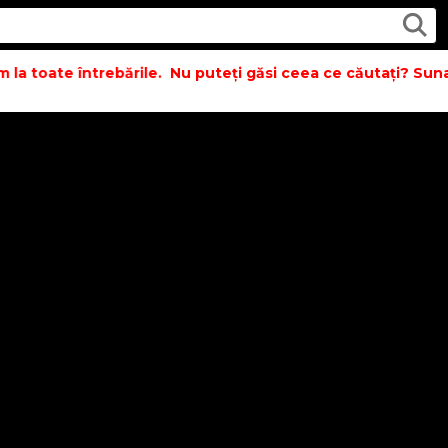
toate întrebările.
Nu puteți găsi ceea ce căutați? Sunați – 