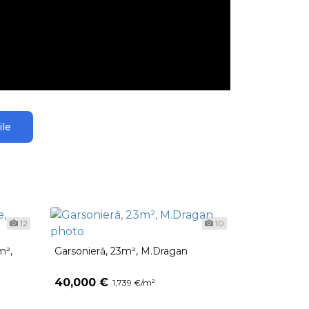
ile
12
10
m²,
Garsonieră, 23m², M.Dragan
40,000 €
1,739 €/m²