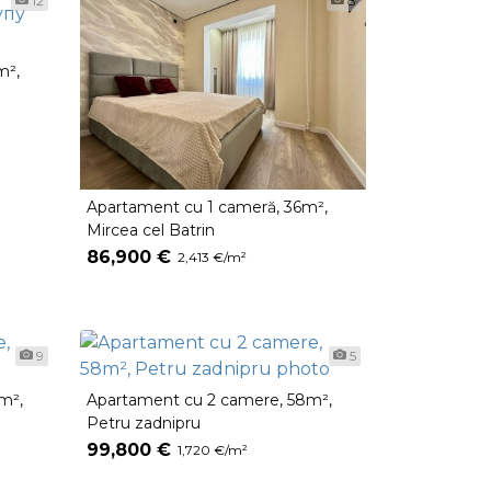
12
8
m²,
Apartament cu 1 cameră, 36m²,
Mircea cel Batrin
86,900 €
2,413 €/m²
9
5
m²,
Apartament cu 2 camere, 58m²,
Petru zadnipru
99,800 €
1,720 €/m²