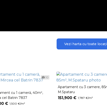
Vezi harta cu toate locaţi
10
Apartament cu 3 camere, 85
M.Spataru
ament cu 1 cameră, 40m²,
a cel Batrin 7837
151,900 €
1,787 €/m²
00 €
1,500 €/m²