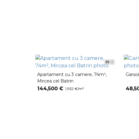
13
Apartament cu 3 camere, 74m²,
Garso
Mircea cel Batrin
144,500 €
48,5
1,952 €/m²