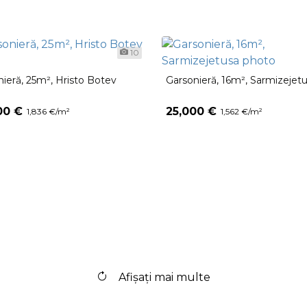
10
ieră, 25m², Hristo Botev
Garsonieră, 16m², Sarmizejet
00 €
25,000 €
1,836 €/m²
1,562 €/m²
Afişaţi mai multe