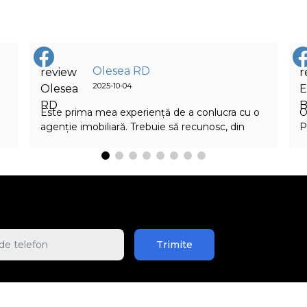
Olesea RD
2025-10-04
Este prima mea experiență de a conlucra cu o
О
agenție imobiliară. Trebuie să recunosc, din
Р
start eram foarte sceptică, dar am rămas
и
mulțumită de serviciul făcut de către agentul
д
,
imobiliar Nicolai. Confirm, acest agent a depus
р
toată străduința și s-a văzut profesionalismul
м
care l-a acumulat pe timpul experienței sale.
п
Deci agentul Nicolai este un tânăr ambițios,
у
sârguincios, cu abilități extraordinare de
п
а
comunicare, care și-a îndeplinit serviciul la cel
о
Trimite
mai înalt nivel. Consulta, găsea soluții pentru
в
cumpărătorii imobilului meu și acorda suportul
С
necesar și mie, informându-mă mereu despre
р
cum decurge procesul. În concluzie pot spune
п