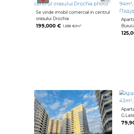
10
Se vinde imobil comercial in centrul
orasului Drochia
Apart
199,000 €
Buiuc
1,658 €/m²
7767
125,
7
Apart
G.Lat
79,9