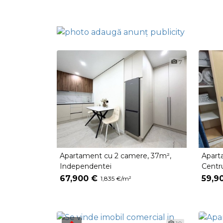
7
Apartament cu 2 camere, 37m²,
Apart
Independentei
Сentru
67,900 €
59,9
1,835 €/m²
🔥