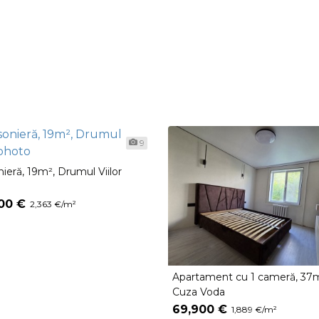
9
ieră, 19m², Drumul Viilor
00 €
2,363 €/m²
Apartament cu 1 cameră, 37
Cuza Voda
69,900 €
1,889 €/m²