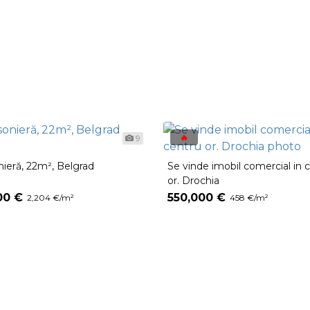
🔥
9
nieră, 22m², Belgrad
Se vinde imobil comercial in 
or. Drochia
00 €
550,000 €
2,204 €/m²
458 €/m²