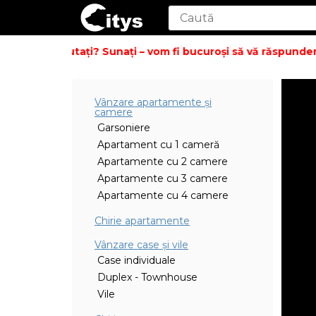
ea ce căutați? Sunați – vom fi bucuroși să vă răspundem la 
Vânzare apartamente şi
camere
Garsoniere
Apartament cu 1 cameră
Apartamente cu 2 camere
Apartamente cu 3 camere
Apartamente cu 4 camere
Chirie apartamente
Vânzare case și vile
Case individuale
Duplex - Townhouse
Vile