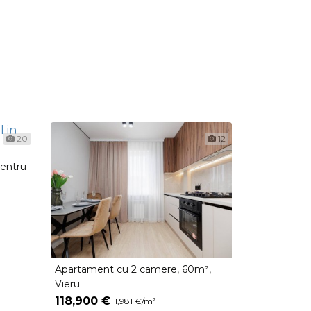
20
12
centru
Apartament cu 2 camere, 60m²,
Vieru
118,900 €
1,981 €/m²