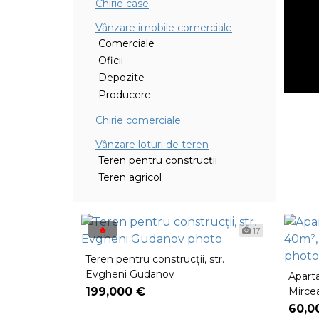
Chirie case
Vânzare imobile comerciale
Comerciale
Oficii
Depozite
Producere
Chirie comerciale
Vânzare loturi de teren
Teren pentru construcții
Teren agricol
🔥
17
Teren pentru construcții, str.
Evgheni Gudanov
Apart
199,000 €
Mirce
60,0