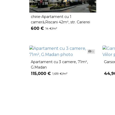
chirie-Apartament cu 1
cameră,Riscani 42m², str. Carierei
600 €
14 €/m²
9
Apartament cu 3 camere, 71m²,
Garson
G.Madan
115,000 €
44,9
1,619 €/m²