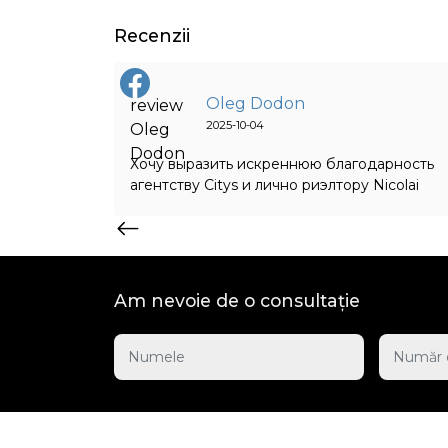
Recenzii
Oleg Dodon
2025-10-04
in special
Хочу выразить искреннюю благодарность
onsabil !!!!
агентству Citys и лично риэлтору Nicolai
 pina in
Crîvoi за помощь в успешной продаже моей
te!!!
квартиры в Кишинёве. Моя ситуация была
 Citys!!! O
непростой, так как я проживаю за границей
что добавило немало административных и
организационных сложностей. Однако
Am nevoie de o consultație
Николай проявил себя как настоящий
профессионал: он не только организовывал
показы квартиры, но и сопровождал меня н
всех этапах сделки — от открытия
банковского счёта и подготовки
необходимых документов до решения
мелких бытовых вопросов, возникавших на