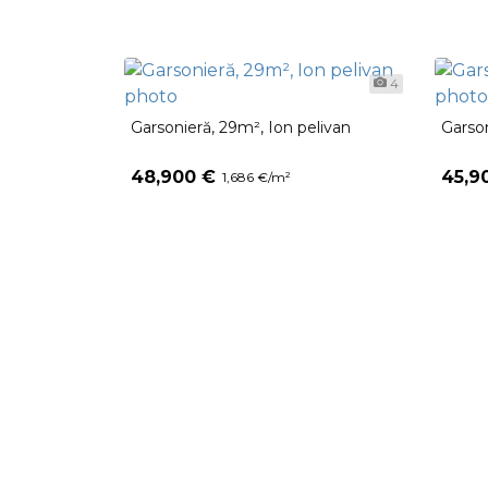
4
Garsonieră, 29m², Ion pelivan
Garson
48,900 €
45,9
1,686 €/m²