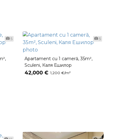
5
5
m²,
Apartament cu 1 cameră, 35m²,
Sculeni, Каля Ешилор
42,000 €
1,200 €/m²