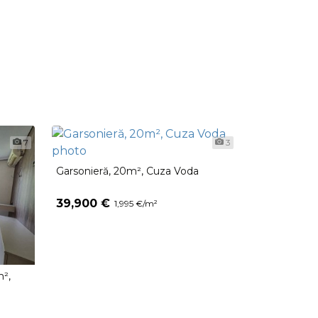
7
3
Garsonieră, 20m², Cuza Voda
39,900 €
1,995 €/m²
m²,