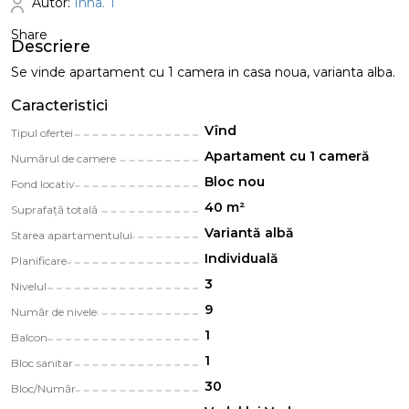
Autor:
Inna. T
Share
Descriere
Se vinde apartament cu 1 camera in casa noua, varianta alba.
Caracteristici
Vînd
Tipul ofertei
Apartament cu 1 cameră
Numărul de camere
Bloc nou
Fond locativ
40 m²
Suprafață totală
Variantă albă
Starea apartamentului
Individuală
Planificare
3
Nivelul
9
Număr de nivele
1
Balcon
1
Bloc sanitar
30
Bloc/Număr