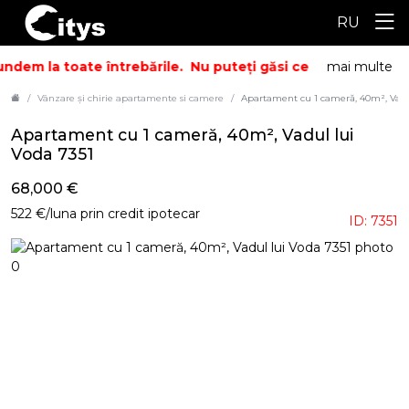
RU
ndem la toate întrebările.
Nu puteți găsi ceea ce căutați? S
mai multe
Vânzare și chirie apartamente si camere
Apartament cu 1 cameră, 40m², Vadul
Apartament cu 1 cameră, 40m², Vadul lui
Voda 7351
68,000 €
522 €/luna prin credit ipotecar
ID: 7351