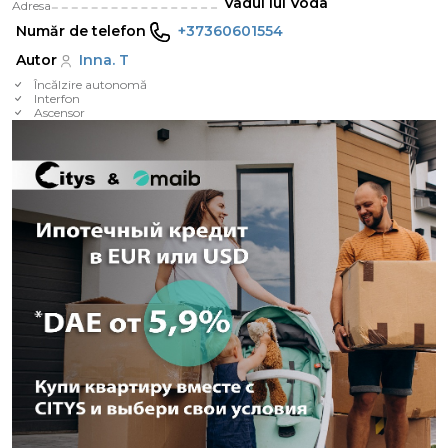
Vadul lui Voda
Adresa
Număr de telefon
+37360601554
Autor
Inna. T
Încălzire autonomă
Interfon
Ascensor