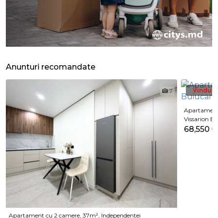
Anunturi recomandate
Vindut
7
Apartament 
Vissarion Be
68,550 
Apartament cu 2 camere, 37m², Independentei