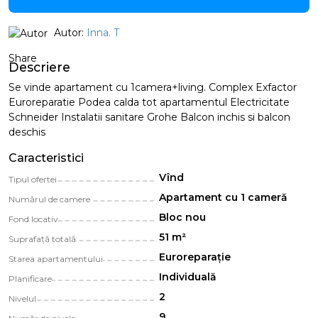
Autor:
Inna. T
Share
Descriere
Se vinde apartament cu 1camera+living. Complex Exfactor
Euroreparatie Podea calda tot apartamentul Electricitate
Schneider Instalatii sanitare Grohe Balcon inchis si balcon
deschis
Caracteristici
Vînd
Tipul ofertei
Apartament cu 1 cameră
Numărul de camere
Bloc nou
Fond locativ
51 m²
Suprafață totală
Euroreparație
Starea apartamentului
Individuală
Planificare
2
Nivelul
9