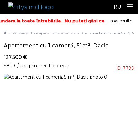
RU
ndem la toate întrebările.
Nu puteți găsi ceea ce căutați? 
mai multe
Vânzare și chirie apartamente si camere
Apartament cu 1 cameră, 51m², Daci
Apartament cu 1 cameră, 51m², Dacia
127,500 €
980 €/luna prin credit ipotecar
ID: 7790