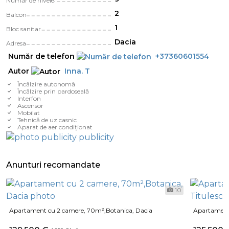
Număr de nivele
2
Balcon
1
Bloc sanitar
Dacia
Adresa
Număr de telefon
+37360601554
Autor
Inna. T
Încălzire autonomă
Încălzire prin pardoseală
Interfon
Ascensor
Mobilat
Tehnică de uz casnic
Aparat de aer condiționat
Anunturi recomandate
10
Apartament cu 2 camere, 70m²,Botanica, Dacia
Apartament 