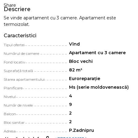
Share
Descriere
Se vinde apartament cu 3 camere. Apartament este
termoizolat.
Caracteristici
Vînd
Tipul ofertei
Apartament cu 3 camere
Numărul de camere
Bloc vechi
Fond locativ
82 m²
Suprafață totală
Euroreparație
Starea apartamentului
Ms (serie moldovenească)
Planificare
4
Nivelul
9
Număr de nivele
2
Balcon
2
Bloc sanitar
P.Zadnipru
Adresa