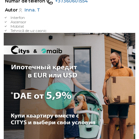
Număr de telefon
+37360601554
Autor
Inna. T
Interfon
Ascensor
Mobilat
Tehnică de uz casnic