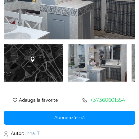
+37360601554
Adauga la favorite
Abonează-mă
Autor:
Inna. T