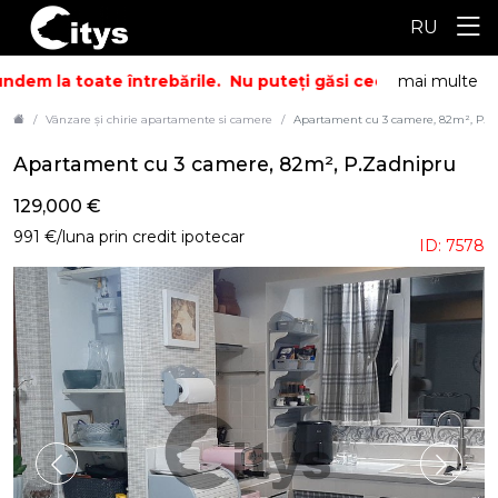
RU
dem la toate întrebările.
Nu puteți găsi ceea ce căutați? Su
mai multe
Vânzare și chirie apartamente si camere
Apartament cu 3 camere, 82m², P.Z
Apartament cu 3 camere, 82m², P.Zadnipru
129,000 €
991 €/luna prin credit ipotecar
ID: 7578