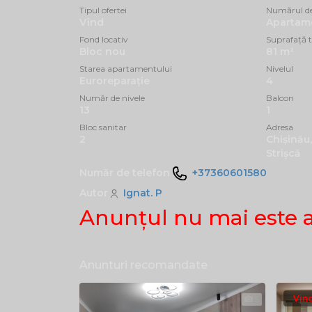
Tipul ofertei
Numărul d
Vînd
Apartam
Fond locativ
Suprafață t
Bloc nou
81 m²
Starea apartamentului
Nivelul
Euroreparație
4
Număr de nivele
Balcon
13
1
Bloc sanitar
Adresa
2
Chișinău,
Strișcă
Număr de telefon
+37360601580
Autor
Ignat. P
Anunţul nu mai este 
Anunturi recomandate
Vin
5