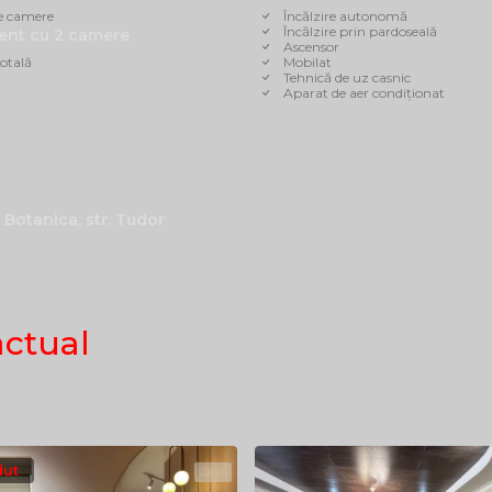
e camere
Încălzire autonomă
Încălzire prin pardoseală
ent cu 2 camere
Ascensor
otală
Mobilat
Tehnică de uz casnic
Aparat de aer condiționat
 Botanica, str. Tudor
actual
dut
16