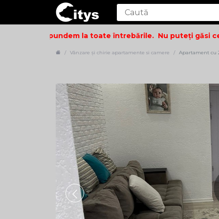
i să vă răspundem la toate întrebările.
Nu puteți găsi ceea
Vânzare și chirie apartamente si camere
Apartament cu 2 