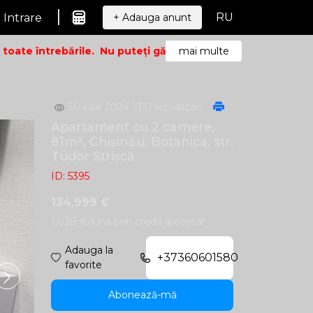
|
RU
Intrare
+ Adauga anunt
te întrebările.
Nu puteți găsi ceea ce căutați? Sunați – vo
mai multe
30 iulie 2024
1731 vizualizari
Apartament cu 2 camere,
81m², Chișinău, Botanica, str.
Tudor Strișcă
ID: 5395
134,999 €
1,038 €/luna prin credit ipotecar
Adauga la
+37360601580
favorite
Abonează-mă