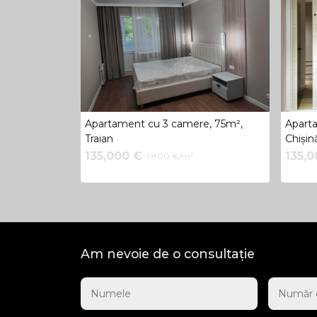
Apartament cu 3 camere, 75m²,
Apart
Traian
Chișin
135,000 €
135,
1,800 €/m²
Am nevoie de o consultație