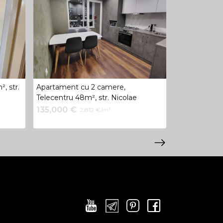
, str.
Apartament cu 2 camere,
Apartament c
Telecentru 48m², str. Nicolae
Moscova 13
Testemițanu
135,000 €
135,900 €
2,812 €/m²
2