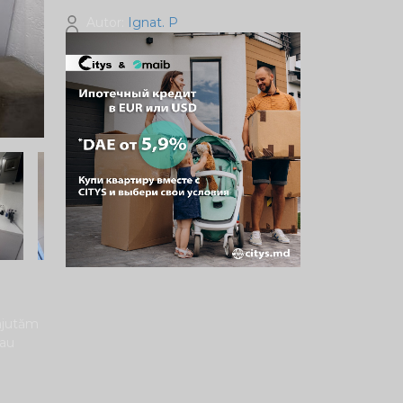
Autor:
Ignat. P
 ajutăm
sau