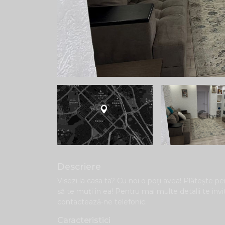
Descriere
Visezi la casa ta? Cu noi o poți avea! Plăteşte pen
să te muți în ea! Pentru mai multe detalii te inv
contactează-ne telefonic.
Caracteristici