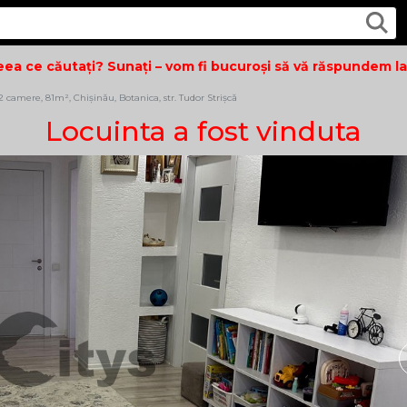
 ce căutați? Sunați – vom fi bucuroși să vă răspundem la toa
camere, 81m², Chișinău, Botanica, str. Tudor Strișcă
Locuinta a fost vinduta