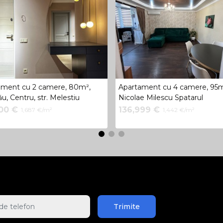
ament cu 2 camere, 80m²,
Apartament cu 4 camere, 95m²
ău, Centru, str. Melestiu
Nicolae Milescu Spatarul
000 €
136,999 €
1,687 €/m²
1,442 €/m²
Trimite