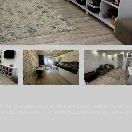
tru propria casă și nu mai plăti chiria! Dacă ți-ai ales casa, noi te
ităm să vizitezi sediul nostru: Chișinău, strada Grigore Ureche 42 