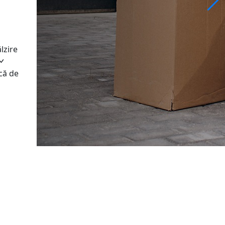
lzire
că de