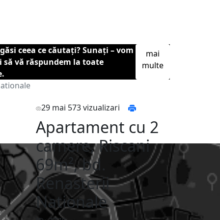
găsi ceea ce căutați? Sunați – vom
mai
și să vă răspundem la toate
multe
e.
Nationale
29 mai
573 vizualizari
Apartament cu 2
camere, Riscani
69m², bd.
Renasterii
Nationale