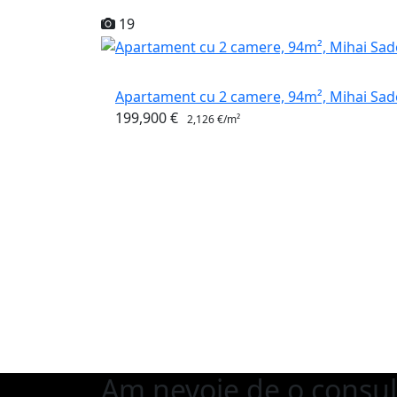
19
Apartament cu 2 camere, 94m², Mihai Sa
199,900 €
2,126 €/m²
Am nevoie de o consul