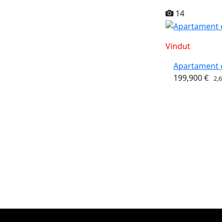
14
Vindut
Apartament c
199,900 €
2,6