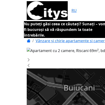
RU
Nu puteți găsi ceea ce căutați? Sunați – vo
fi bucuroși să vă răspundem la toate
întrebările.
Vânzare și chirie apartamente si came