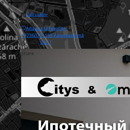
ID: 7778
199,800 €
Calculator
1,536 €/luna prin credit ipotecar
Adauga la favorite
+37360701155
Abonează-mă
Autor:
Ilia. T
Share