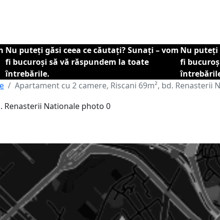
m
Nu puteți găsi ceea ce căutați? Sunați – vom
Nu puteți 
fi bucuroși să vă răspundem la toate
fi bucuro
întrebările.
întrebăril
re
Apartament cu 2 camere, Riscani 69m², bd. Renasterii 