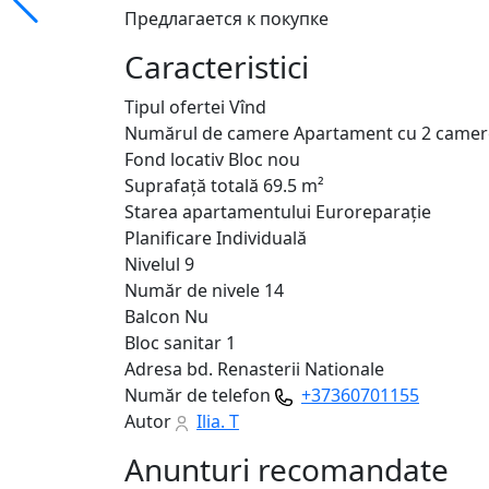
Предлагается к покупке
Caracteristici
Tipul ofertei
Vînd
Numărul de camere
Apartament cu 2 camer
Fond locativ
Bloc nou
Suprafață totală
69.5 m²
Starea apartamentului
Euroreparație
Planificare
Individuală
Nivelul
9
Număr de nivele
14
Balcon
Nu
Bloc sanitar
1
Adresa
bd. Renasterii Nationale
Număr de telefon
+37360701155
Autor
Ilia. T
Anunturi recomandate