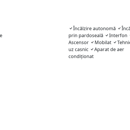
Încălzire autonomă
Încă
e
prin pardoseală
Interfon
Ascensor
Mobilat
Tehni
uz casnic
Aparat de aer
condiționat