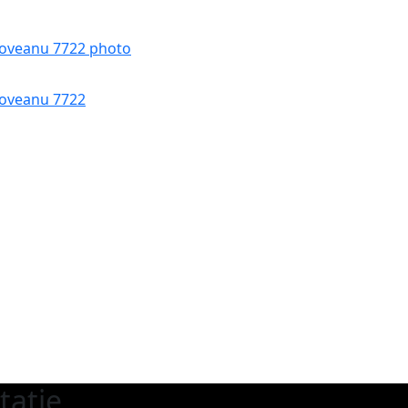
doveanu 7722
tație