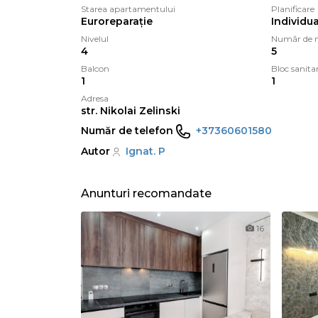
Starea apartamentului
Planificare
Euroreparație
Individua
Nivelul
Număr de n
4
5
Balcon
Bloc sanita
1
1
Adresa
str. Nikolai Zelinski
Număr de telefon
+37360601580
Autor
Ignat. P
Anunturi recomandate
16