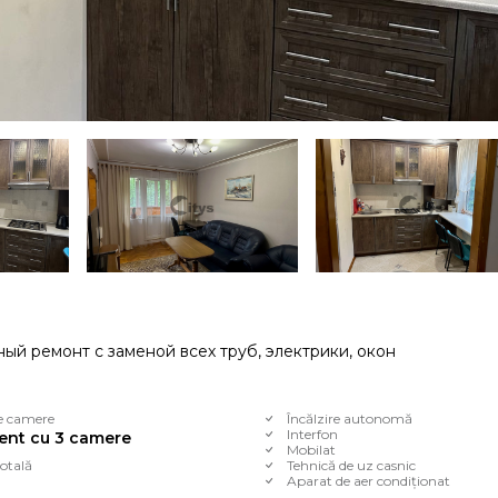
ый ремонт с заменой всех труб, электрики, окон
e camere
Încălzire autonomă
Interfon
ent cu 3 camere
Mobilat
otală
Tehnică de uz casnic
Aparat de aer condiționat