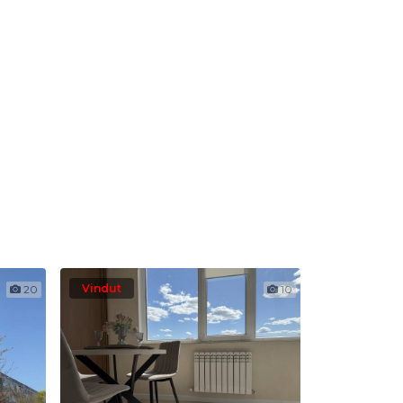
Vindut
20
10