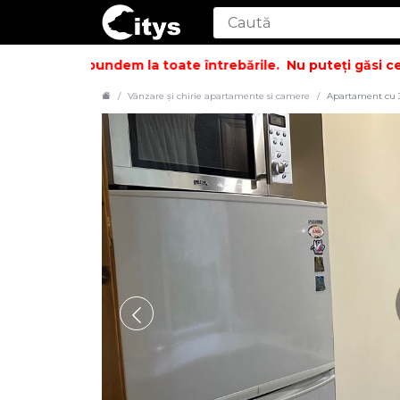
i să vă răspundem la toate întrebările.
Nu puteți găsi ceea 
Vânzare și chirie apartamente si camere
Apartament cu 3 