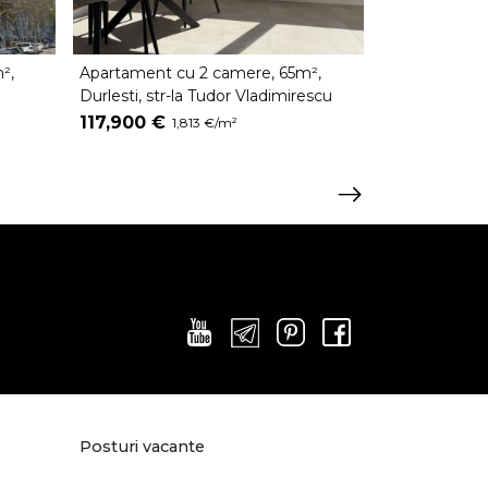
²,
Apartament cu 2 camere, 65m²,
Apartament 
Durlesti, str-la Tudor Vladimirescu
Botanica, Bu
117,900 €
120,000 €
1,813 €/m²
1
Posturi vacante