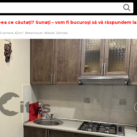
ce căutați? Sunați – vom fi bucuroși să vă răspundem la toa
camere, 62m², Botanica.str. Nikolai Zelinski