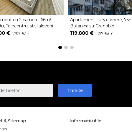
ament cu 2 camere, 66m²,
Apartament cu 3 camere, 75m
ău, Telecentru, str. Ialoveni
Botanica.str.Grenoble
00 €
119,800 €
1,787 €/m²
1,597 €/m²
Trimite
t & Sitemap
Informații utile
 noi