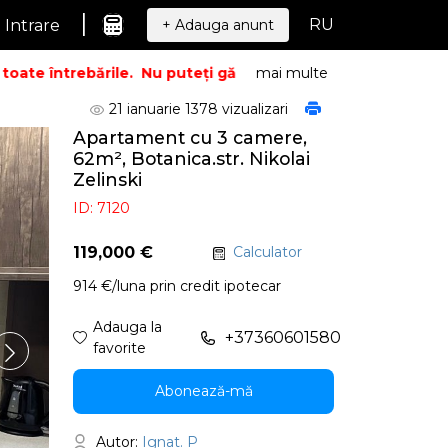
|
RU
Intrare
+ Adauga anunt
te întrebările.
Nu puteți găsi ceea ce căutați? Sunați – vo
mai multe
21 ianuarie
1378 vizualizari
Apartament cu 3 camere,
62m², Botanica.str. Nikolai
Zelinski
ID: 7120
119,000 €
Calculator
914 €/luna prin credit ipotecar
Adauga la
+37360601580
favorite
Abonează-mă
Autor:
Ignat. P