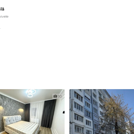
lă
ivele
r
10