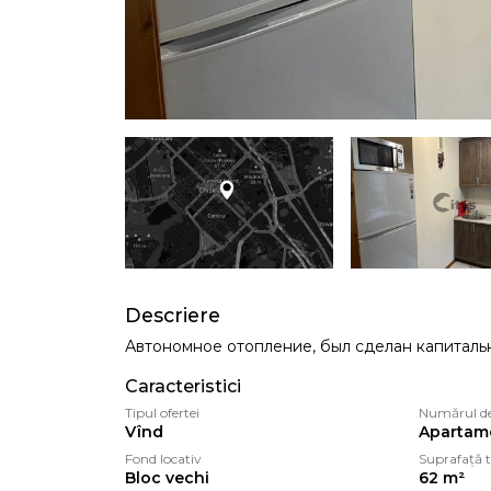
Descriere
Автономное отопление, был сделан капитальн
Caracteristici
Tipul ofertei
Numărul d
Vînd
Apartam
Fond locativ
Suprafață t
Bloc vechi
62 m²