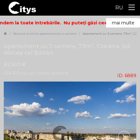
RU
dem la toate întrebările.
Nu puteți găsi ceea ce căutați? Su
mai multe
Vânzare și chirie apartamente si camere
Apartament cu 3 camere, 73m², Cioca
Apartament cu 3 camere, 73m², Ciocana, bd.
Mircea cel Bătrân
82,500 €
634 €/luna prin credit ipotecar
ID: 6889