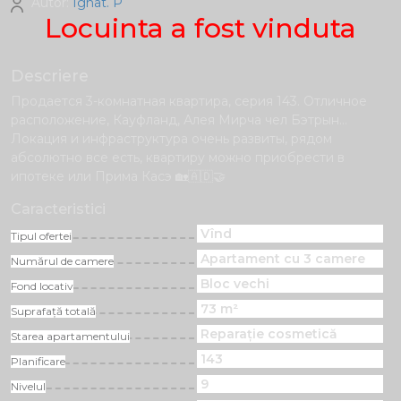
Autor:
Ignat. P
Locuinta a fost vinduta
Descriere
Продается 3-комнатная квартира, серия 143. Отличное
расположение, Кауфланд, Алея Мирча чел Бэтрын...
Локация и инфраструктура очень развиты, рядом
абсолютно все есть, квартиру можно приобрести в
ипотеке или Прима Касэ 🏡🇦🇩🤝
Caracteristici
Vînd
Tipul ofertei
Apartament cu 3 camere
Numărul de camere
Bloc vechi
Fond locativ
73 m²
Suprafață totală
Reparație cosmetică
Starea apartamentului
143
Planificare
9
Nivelul