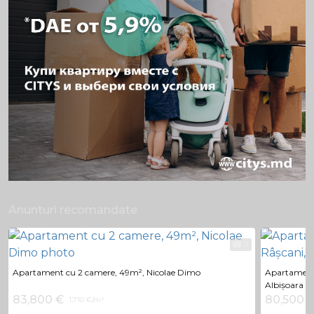
Anunturi recomandate
11
Apartament cu 2 camere, 49m², Nicolae Dimo
Apartament 
Albișoara
83,800 €
80,500 
1,710 €/m²