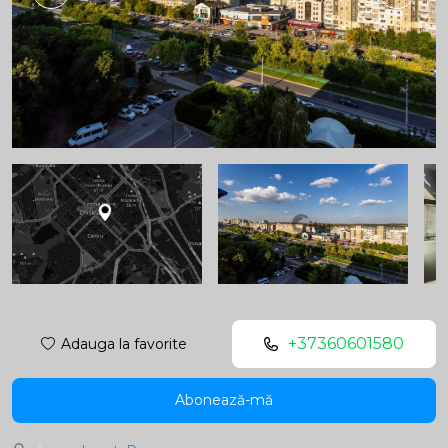
+37360601580
Adauga la favorite
Abonează-mă