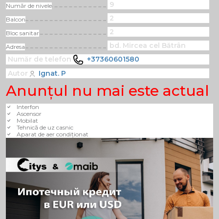
9
Număr de nivele
2
Balcon
2
Bloc sanitar
bd. Mircea cel Bătrân
Adresa
Număr de telefon
+37360601580
Autor
Ignat. P
Anunţul nu mai este actual
Interfon
Ascensor
Mobilat
Tehnică de uz casnic
Aparat de aer condiționat