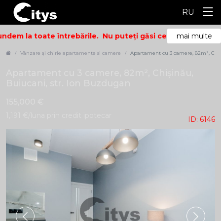
RU
dem la toate întrebările.
Nu puteți găsi ceea ce căutați? S
mai multe
Vânzare și chirie apartamente si camere
Apartament cu 3 camere, 82m², Chiș
Apartament cu 3 camere, 82m², Chișinău,
Buiucani, str. Ion Buzdugan
155,000 €
1,191 €/luna prin credit ipotecar
ID: 6146