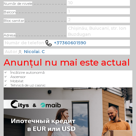
10
Număr de nivele
1
Balcon
2
Bloc sanitar
Chișinău, Buiucani, str. Ion
Buzdugan
Adresa
Număr de telefon
+37360601590
Autor
Nicolai. C
Anunţul nu mai este actual
Încălzire autonomă
Ascensor
Mobilat
Tehnică de uz casnic