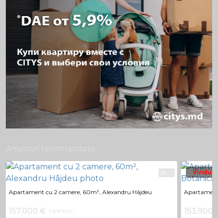
Anunturi recomandate
Vindut
15
Apartament cu 2 camere, 60m², Alexandru Hâjdeu
Apartament 
157,000 €
153,900 
2,616 €/m²