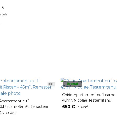
lă
ivele
r
Bronat
5
Chirie-Apartament cu 1 camer
45m², Nicolae Testemițanu
-Apartament cu 1
,Riscani- 45m², Renasterii
650 €
14 €/m²
nale
€
20 €/m²