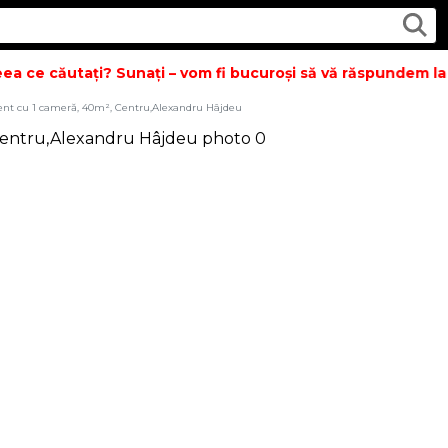
a ce căutați? Sunați – vom fi bucuroși să vă răspundem la to
nt cu 1 cameră, 40m², Centru,Alexandru Hâjdeu