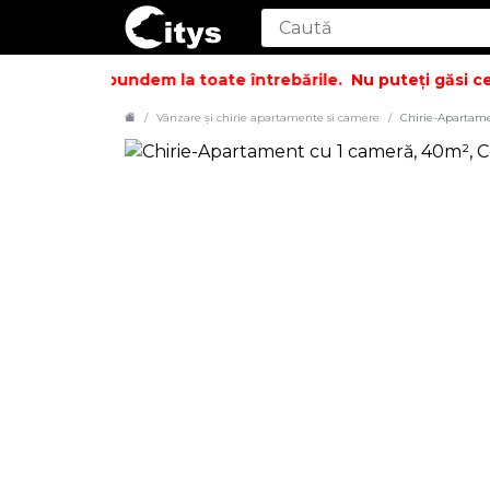
și să vă răspundem la toate întrebările.
Nu puteți găsi cee
Vânzare și chirie apartamente si camere
Chirie-Apartame