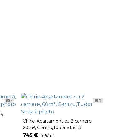
4
7
ă,
Apartament 
Sprincenoaia
Chirie-Apartament cu 2 camere,
60m², Centru,Tudor Strișcă
650 €
10 €/
745 €
12 €/m²