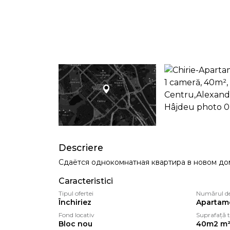
Descriere
Сдаётся однокомнатная квартира в новом до
Caracteristici
Tipul ofertei
Numărul d
Închiriez
Apartame
Fond locativ
Suprafață t
Bloc nou
40m2 m