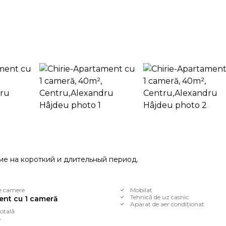
ме на короткий и длительный период.
e camere
Mobilat
Tehnică de uz casnic
nt cu 1 cameră
Aparat de aer condiționat
otală
²