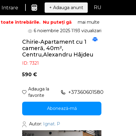
|
RU
Intrare
+ Adauga anunt
ate întrebările.
Nu puteți găsi ceea ce căutați? Sunați – v
mai multe
6 noiembrie 2025
1193 vizualizari
Chirie-Apartament cu 1
cameră, 40m²,
Centru,Alexandru Hâjdeu
ID: 7321
590 €
Adauga la
+37360601580
favorite
Abonează-mă
Autor:
Ignat. P
Share