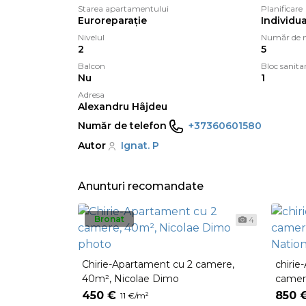
Starea apartamentului
Planificare
Euroreparație
Individua
Nivelul
Număr de n
2
5
Balcon
Bloc sanita
Nu
1
Adresa
Alexandru Hâjdeu
Număr de telefon
+37360601580
Autor
Ignat. P
Anunturi recomandate
Bronat
4
Chirie-Apartament cu 2 camere,
chirie
40m², Nicolae Dimo
cameră
Natio
450 €
850 
11 €/m²