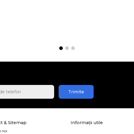
Trimite
t & Sitemap
Informații utile
 noi