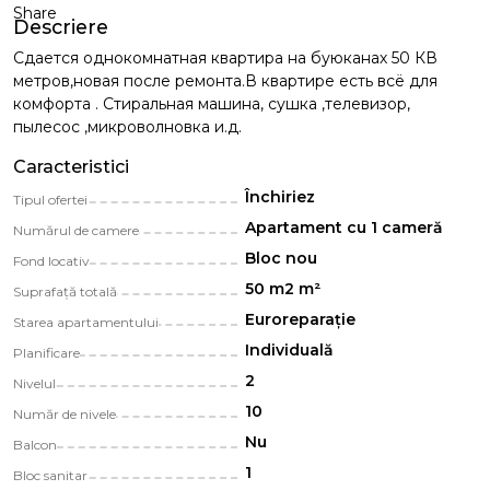
Share
Descriere
Сдается однокомнатная квартира на буюканах 50 КВ
метров,новая после ремонта.В квартире есть всё для
комфорта . Стиральная машина, сушка ,телевизор,
пылесос ,микроволновка и.д.
Caracteristici
Închiriez
Tipul ofertei
Apartament cu 1 cameră
Numărul de camere
Bloc nou
Fond locativ
50 m2 m²
Suprafață totală
Euroreparație
Starea apartamentului
Individuală
Planificare
2
Nivelul
10
Număr de nivele
Nu
Balcon
1
Bloc sanitar