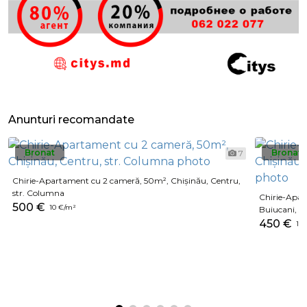
Anunturi recomandate
Bronat
Bronat
7
Chirie-Apartament cu 2 cameră, 50m², Chișinău, Centru,
str. Columna
Chirie-Apar
500 €
10 €/m²
Buiucani, st
450 €
11 