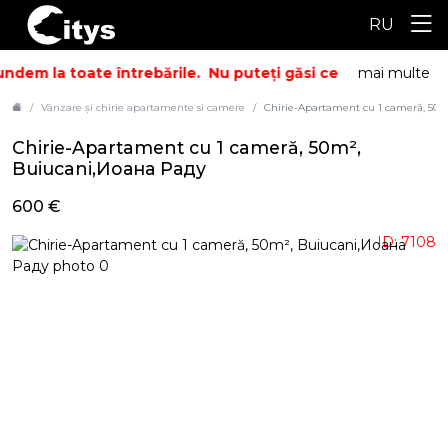
RU
ndem la toate întrebările.
Nu puteți găsi ceea ce căutați? 
mai multe
Vânzare și chirie apartamente si camere
Chirie-Apartament cu 1 cameră, 50
Chirie-Apartament cu 1 cameră, 50m²,
Buiucani,Иоана Раду
600 €
ID: 7108