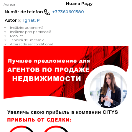
Иоана Раду
Adresa
Număr de telefon
+37360601580
Autor
Ignat. P
Încălzire autonomă
Încălzire prin pardoseală
Mobilat
Tehnică de uz casnic
Aparat de aer condiționat