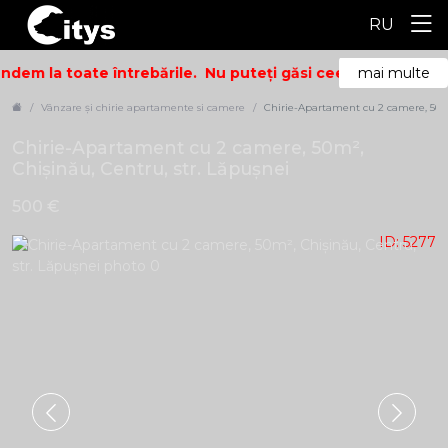
RU
dem la toate întrebările.
Nu puteți găsi ceea ce căutați? S
mai multe
Vânzare și chirie apartamente si camere
Chirie-Apartament cu 2 camere, 50m²
Chirie-Apartament cu 2 camere, 50m²,
Chișinău, Centru, str. Lăpușnei
500 €
ID: 5277