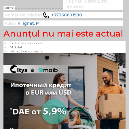
Chișinău, Centru, str.
Lăpușnei
Adresa
Număr de telefon
+37360601580
Autor
Ignat. P
Anunţul nu mai este actual
Încălzire autonomă
Mobilat
Tehnică de uz casnic