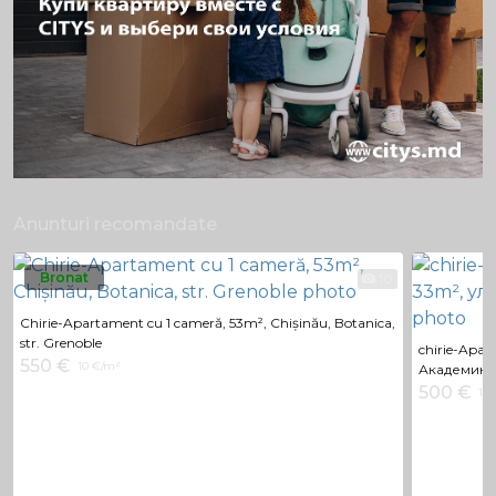
Anunturi recomandate
Bronat
10
Chirie-Apartament cu 1 cameră, 53m², Chișinău, Botanica,
str. Grenoble
chirie-Apar
550 €
10 €/m²
Академика
500 €
15 