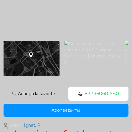
+37360601580
Adauga la favorite
Abonează-mă
Autor:
Ignat. P