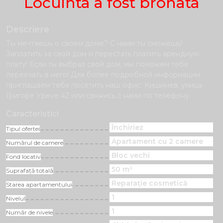
Locuinta a fost bronata
Descriere
Ты мечтаешь о своем доме? С нами ты сможешь!
Заплатить за свой дом и перестать платить арендную
плату! Если ты выбрал свой дом, мы поможем тебе
переехать в него! Для более подробной информации
приглашаем тебя посетить наш офис: Кишинев, улица
Григоре Уреке 42 или свяжись с нами по телефону.
Caracteristici
Închiriez
Tipul ofertei
Apartament cu 2 camere
Numărul de camere
Bloc vechi
Fond locativ
50 m²
Suprafață totală
Reparație cosmetică
Starea apartamentului
1
Nivelul
1
Număr de nivele