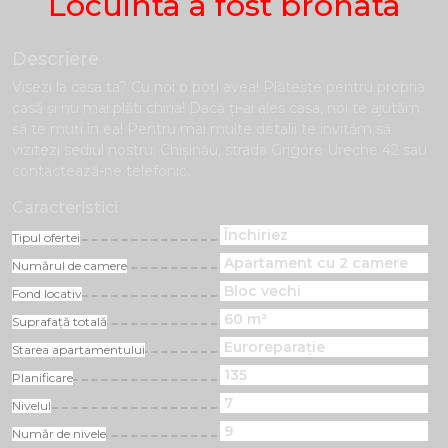
Locuinta a fost bronata
Descriere
Visezi la casa ta? Cu noi o poți avea! Plăteşte pentru propria
casă și nu mai plăti chiria! Dacă ți-ai ales casa, noi te ajutăm
să te muți în ea! Pentru mai multe detalii te invităm să
vizitezi sediul nostru: Chișinău, strada Grigore Ureche 42 sau
contactează-ne telefonic.
Caracteristici
Închiriez
Tipul ofertei
Apartament cu 2 camere
Numărul de camere
Bloc vechi
Fond locativ
60 m²
Suprafață totală
Euroreparație
Starea apartamentului
135
Planificare
7
Nivelul
9
Număr de nivele