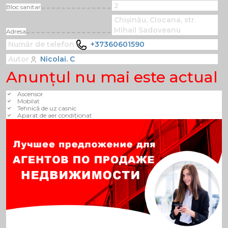
2
Bloc sanitar
Chișinău, Ciocana, str.
Mihail Sadoveanu
Adresa
Număr de telefon
+37360601590
Autor
Nicolai. C
Anunţul nu mai este actual
Ascensor
Mobilat
Tehnică de uz casnic
Aparat de aer condiționat