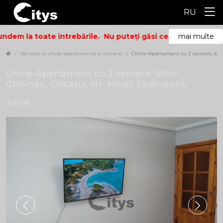
RU
ndem la toate întrebările.
Nu puteți găsi ceea ce căutați? 
mai multe
Vânzare și chirie apartamente si camere
Chirie-Apartament cu 2 camere, 60m²
Chirie-Apartament cu 2 camere, 60m²,
Chișinău, Ciocana, str. Mihail Sadoveanu
480 €
ID: 5446